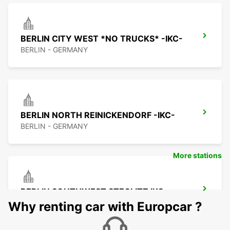
BERLIN CITY WEST *NO TRUCKS* -IKC-
BERLIN - GERMANY
BERLIN NORTH REINICKENDORF -IKC-
BERLIN - GERMANY
More stations
BERLIN SOUTHWEST STEGLITZ IKC
BERLIN - GERMANY
Why renting car with Europcar ?