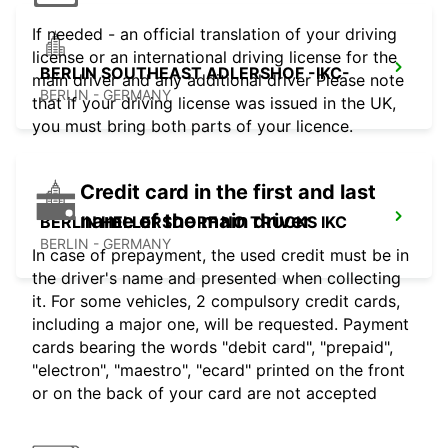
If needed - an official translation of your driving
license or an international driving license for the
BERLIN SOUTHEAST ADLERSHOF -IKC-
main driver and any additional driver Please note
BERLIN - GERMANY
that if your driving license was issued in the UK,
you must bring both parts of your licence.
Credit card in the first and last
name of the main driver
BERLIN HELLERSDORF NO TRUCKS IKC
BERLIN - GERMANY
In case of prepayment, the used credit must be in
the driver's name and presented when collecting
it. For some vehicles, 2 compulsory credit cards,
including a major one, will be requested. Payment
cards bearing the words "debit card", "prepaid",
"electron", "maestro", "ecard" printed on the front
or on the back of your card are not accepted