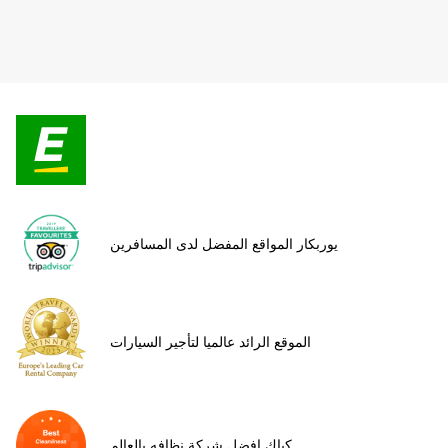
يوربكار المواقع المفضل لدى المسافرين
الموقع الرائد عالميا لتأجير السيارات
كياك افضل شركة نظافه بالعالم