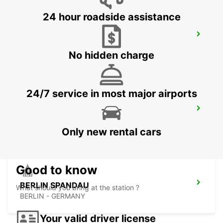
24 hour roadside assistance
BERLIN VAN TRUCK CARS IKC
BERLIN - GERMANY
No hidden charge
24/7 service in most major airports
BERLIN SPANDAU RAILWAY DELIVERY
BERLIN - GERMANY
Only new rental cars
Good to know
BERLIN SPANDAU
What should you bring at the station ?
BERLIN - GERMANY
Your valid driver license