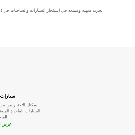
تجربة سهلة وممتعة في استئجار السيارات والشاحنات في Berlin City West بفضل Europcar. اختر السيارة المناسبة بنقرة واحدة واستمتع برحلتك بأقصى قدر من الراحة والراحة.
سيارات 
يمكنك الاختيار من ب
السيارات الفاخرة المص
الفا
عرض ال