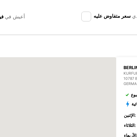
دي
سعر متفاوض عليه
أعيش في
BERLI
KURFUE
10787 
GERMA
بوع
ئية
الإثنين:
الثلاثاء:
عاء: