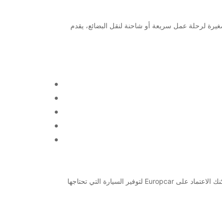
حث عن سيارة صغيرة لرحلة عمل سريعة أو شاحنة لنقل البضائع، يقدم
Europcar تتميز بالموثوقية والاحترافية في تقديم خدمات تأجير السيارات والشاحنات. سواء كنت في رحلة عمل أو تخطط لرحلة عائلية، يمكنك الاعتماد على Europcar لتوفير السيارة التي تحتاجها