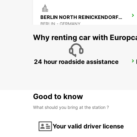
BERLIN NORTH REINICKENDORF -IKC-
BERLIN - GERMANY
Why renting car with Europc
24 hour roadside assistance
BERLIN VAN TRUCK CARS IKC
BERLIN - GERMANY
Good to know
What should you bring at the station ?
Your valid driver license