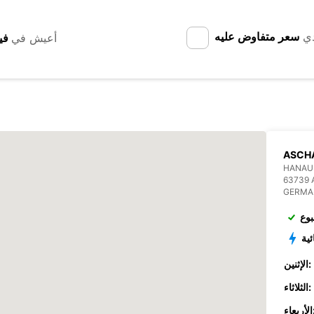
دي
سعر متفاوض عليه
أعيش في
ASCH
HANAUE
63739
GERMA
بوع
ئية
الإثنين:
الثلاثاء:
عاء: