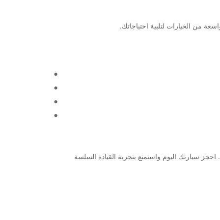
وموثوقًا لتأجير السيارات والشاحنات. احجز سيارتك اليوم واستمتع بتجربة القيادة السلسة