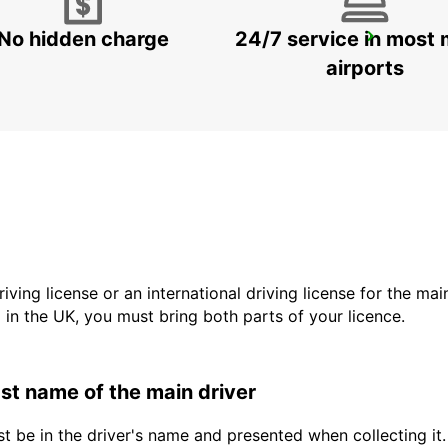
No hidden charge
24/7 service in most 
FRANKFURT AP T3
FRANKFURT AM MAIN - GERMANY
airports
driving license or an international driving license for the ma
d in the UK, you must bring both parts of your licence.
last name of the main driver
t be in the driver's name and presented when collecting it