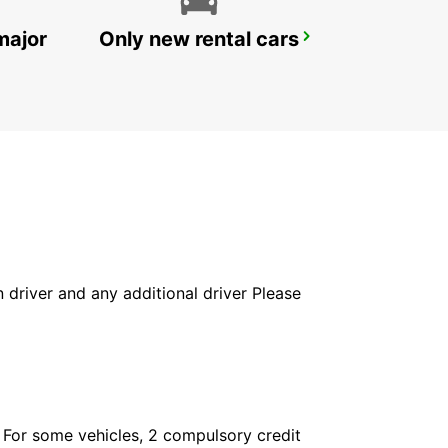
major
Only new rental cars
FRANKFURT AP 24H OPEN T1 -IKC-
FRANKFURT AM MAIN - GERMANY
in driver and any additional driver Please
. For some vehicles, 2 compulsory credit