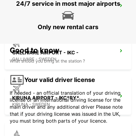
24/7 service in most major airports
ROVANIEMI
ROVANIEMI - FINLAND
Only new rental cars
Good to know
GALLIVARE AIRPORT - IKC -
GALLIVARE - SWEDEN
What should you bring at the station ?
Your valid driver license
If needed - an official translation of your driving
KIRUNA AIRPORT - IKC*RY*
license or an international driving license for the
KIRUNA - SWEDEN
main driver and any additional driver Please note
that if your driving license was issued in the UK,
you must bring both parts of your licence.