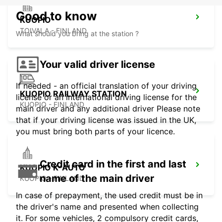
Good to know
KUOPIO
TOIVALA - FINLAND
What should you bring at the station ?
Your valid driver license
If needed - an official translation of your driving
KUOPIO RAILWAY STATION
license or an international driving license for the
KUOPIO - FINLAND
main driver and any additional driver Please note
that if your driving license was issued in the UK,
you must bring both parts of your licence.
Credit card in the first and last
KUOPIO K-AUTO
name of the main driver
KUOPIO - FINLAND
In case of prepayment, the used credit must be in
the driver's name and presented when collecting
it. For some vehicles, 2 compulsory credit cards,