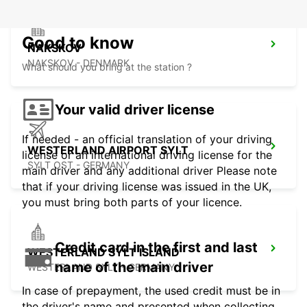
Good to know
NAKSKOV
NAKSKOV - DENMARK
What should you bring at the station ?
Your valid driver license
If needed - an official translation of your driving
WESTERLAND AIRPORT SYLT
license or an international driving license for the
SYLT OST - GERMANY
main driver and any additional driver Please note
that if your driving license was issued in the UK,
you must bring both parts of your licence.
Credit card in the first and last
WESTERLAND SYLT ISLAND
name of the main driver
WESTERLAND SYLT - GERMANY
In case of prepayment, the used credit must be in
the driver's name and presented when collecting