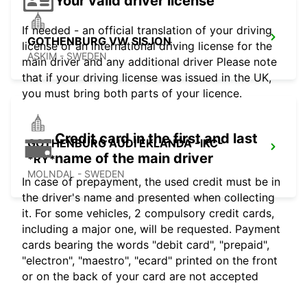
Your valid driver license
If needed - an official translation of your driving
GOTHENBURG VW SISJON
license or an international driving license for the
ASKIM - SWEDEN
main driver and any additional driver Please note
that if your driving license was issued in the UK,
you must bring both parts of your licence.
Credit card in the first and last
GOTHENBURG AUDI EKLANDA -IKC-
name of the main driver
*RY*
MOLNDAL - SWEDEN
In case of prepayment, the used credit must be in
the driver's name and presented when collecting
it. For some vehicles, 2 compulsory credit cards,
including a major one, will be requested. Payment
cards bearing the words "debit card", "prepaid",
"electron", "maestro", "ecard" printed on the front
or on the back of your card are not accepted