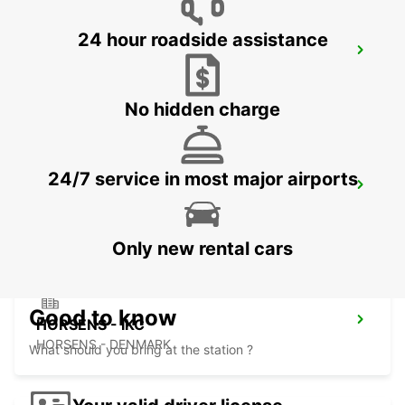
24 hour roadside assistance
AARHUS-VIBY
VIBY J - DENMARK
No hidden charge
24/7 service in most major airports
HERNING - IKC
HERNING - DENMARK
Only new rental cars
Good to know
HORSENS - IKC
HORSENS - DENMARK
What should you bring at the station ?