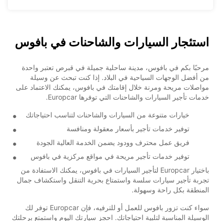
استئجار السيارات والشاحنات في بافوس
مرحبًا بكم في بافوس، مدينة ساحلية جميلة في قبرص تعتبر واحدة
من أفضل الوجهات السياحية في البلاد. إذا كنت تبحث عن وسيلة
مواصلات مريحة ومرنة خلال إقامتك في بافوس، يمكنك الاعتماد على
خدمات تأجير السيارات والشاحنات التي توفرها Europcar.
خيارات متنوعة من السيارات والشاحنات لتناسب احتياجاتك
توفير خدمات تأجير بأسعار معقولة ومنافسة
فريق عمل محترف وودود يضمن الخدمة العالية الجودة
توفير خدمات تأجير مريحة في مواقع مركزية في بافوس
باختيار Europcar لتأجير السيارات في بافوس، يمكنك الاستفادة من
تجربة تأجير سيارات سلسة واستمتاع بحرية التنقل واستكشاف جمال
المنطقة بكل راحة وسهولة.
سواء كنت تزور بافوس للعمل أو للترفيه، فإن Europcar توفر لك
الوسيلة المناسبة لتلبية احتياجاتك. احجز سيارتك اليوم واستمتع برحلتك