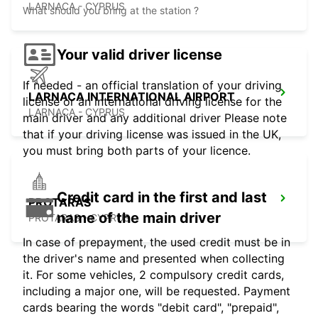
LARNACA - CYPRUS
What should you bring at the station ?
Your valid driver license
If needed - an official translation of your driving
LARNACA INTERNATIONAL AIRPORT
license or an international driving license for the
LARNACA - CYPRUS
main driver and any additional driver Please note
that if your driving license was issued in the UK,
you must bring both parts of your licence.
Credit card in the first and last
PROTARAS
name of the main driver
PROTARAS - CYPRUS
In case of prepayment, the used credit must be in
the driver's name and presented when collecting
it. For some vehicles, 2 compulsory credit cards,
including a major one, will be requested. Payment
cards bearing the words "debit card", "prepaid",