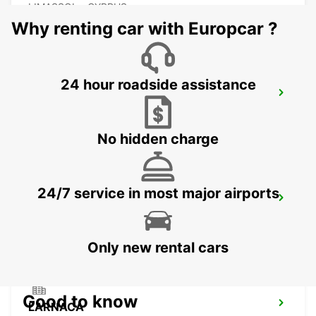
LIMASSOL - CYPRUS
Why renting car with Europcar ?
24 hour roadside assistance
LIMASSOL BELMAR
LIMASSOL - CYPRUS
No hidden charge
24/7 service in most major airports
NICOSIA
NICOSIA - CYPRUS
Only new rental cars
Good to know
LARNACA