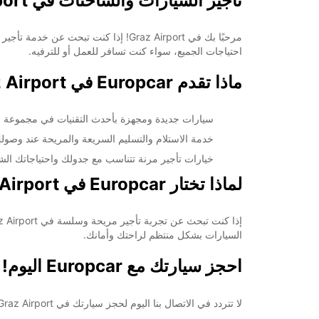
تأجير السيارات والشاحنات في Graz Airport مع Europcar
خط سير الرحلة
احتياجات الجميع، سواء كنت تسافر للعمل أو للترفيه.
ماذا تقدم Europcar في Graz Airport؟
سيارات جديدة ومجهزة بأحدث التقنيات في مجموعة م
خدمة الاستلام والتسليم السريعة والمريحة عند وصول
خيارات تأجير مرنة تتناسب مع جدولك واحتياجاتك ال
لماذا تختار Europcar في Graz Airport؟
السيارات بشكل منتظم لراحتك وأمانك.
احجز سيارتك مع Europcar اليوم!
لا تتردد في الاتصال بنا اليوم لحجز سيارتك في Graz Airport مع Europcar. نحن هنا لخدمتك وجعل تجربتك في السفر أكثر سهولة وراحة. اختر Europcar لتأجير سيارة تلائم احتياجاتك وميزانيتك.