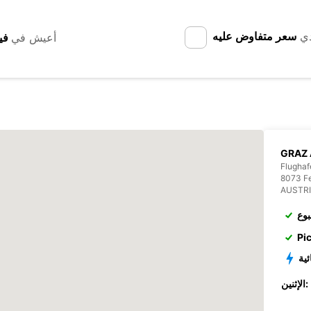
دي
سعر متفاوض عليه
أعيش في
GRAZ 
Flughaf
8073 Fe
AUSTR
بوع
Pi
ئية
الإثنين: