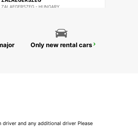
ZALAEGERSZEG
ZALAEGERSZEG - HUNGARY
major
Only new rental cars
LJUBLJANA DOWNTOWN RAILWAY STATION
LJUBLJANA - SLOVENIA
in driver and any additional driver Please