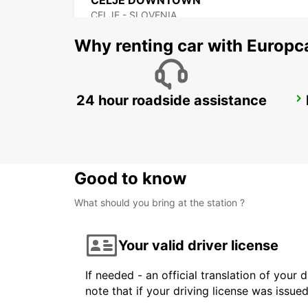
CELJE DOWNTOWN
CELJE - SLOVENIA
Why renting car with Europc
24 hour roadside assistance
LJUBLJANA AIRPORT JOZE PUCNIK
ZGORNJI BRNIK AERODROM - SLOVENIA
Good to know
What should you bring at the station ?
Your valid driver license
If needed - an official translation of your 
note that if your driving license was issue