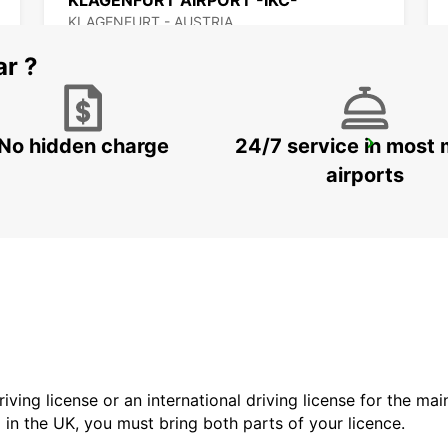
KLAGENFURT AIRPORT -IKC-
KLAGENFURT - AUSTRIA
ar ?
No hidden charge
24/7 service in most 
BLED DOWNTOWN
BLED - SLOVENIA
airports
driving license or an international driving license for the ma
d in the UK, you must bring both parts of your licence.