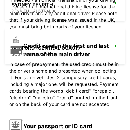
If needed - an official translation of your driving
SYDNEY PENRITH
license or an international driving license for the
PENRITH - AUSTRALIA
main driver and any additional driver Please note
that if your driving license was issued in the UK,
you must bring both parts of your licence.
Credit card in the first and last
GOSFORD (CENTRAL COAST)
name of the main driver
GOSFORD - AUSTRALIA
In case of prepayment, the used credit must be in
the driver's name and presented when collecting
it. For some vehicles, 2 compulsory credit cards,
including a major one, will be requested. Payment
cards bearing the words "debit card", "prepaid",
"electron", "maestro", "ecard" printed on the front
or on the back of your card are not accepted
Your passport or ID card