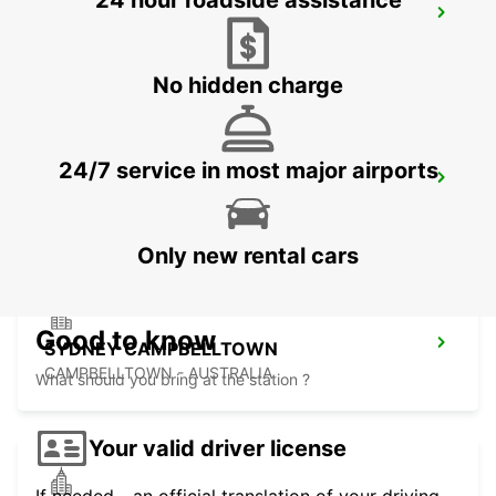
24 hour roadside assistance
SYDNEY MILPERRA
MILPERRA - AUSTRALIA
No hidden charge
24/7 service in most major airports
SYDNEY PARRAMATTA
GRANVILLE - AUSTRALIA
Only new rental cars
Good to know
SYDNEY CAMPBELLTOWN
CAMPBELLTOWN - AUSTRALIA
What should you bring at the station ?
Your valid driver license