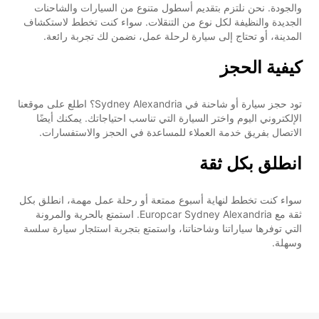
والجودة. نحن نلتزم بتقديم أسطول متنوع من السيارات والشاحنات
الجديدة والنظيفة لكل نوع من التنقلات. سواء كنت تخطط لاستكشاف
المدينة، أو تحتاج إلى سيارة لرحلة عمل، نضمن لك تجربة رائعة.
كيفية الحجز
تود حجز سيارة أو شاحنة في Sydney Alexandria؟ اطلع على موقعنا
الإلكتروني اليوم واختر السيارة التي تناسب احتياجاتك. يمكنك أيضًا
الاتصال بفريق خدمة العملاء للمساعدة في الحجز والاستفسارات.
انطلق بكل ثقة
سواء كنت تخطط لنهاية أسبوع ممتعة أو رحلة عمل مهمة، انطلق بكل
ثقة مع Europcar Sydney Alexandria. استمتع بالحرية والمرونة
التي توفرها سياراتنا وشاحناتنا، واستمتع بتجربة استئجار سيارة سلسة
وسهلة.