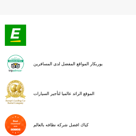
يوربكار المواقع المفضل لدى المسافرين
الموقع الرائد عالميا لتأجير السيارات
كياك افضل شركة نظافه بالعالم