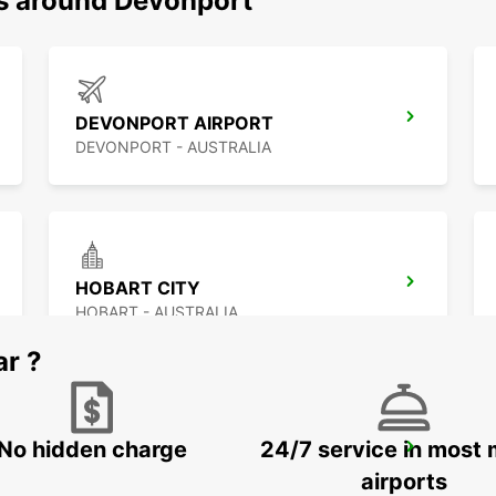
ns around Devonport
DEVONPORT AIRPORT
DEVONPORT - AUSTRALIA
HOBART CITY
HOBART - AUSTRALIA
ar ?
No hidden charge
24/7 service in most 
MELBOURNE DANDENONG
DANDENONG - AUSTRALIA
airports