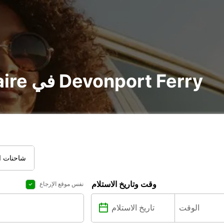
تأجير voiture و utilitaire في Devonport Ferry
شاحنات ال
وقت وتاريخ الاستلام
نفس موقع الإرجاع