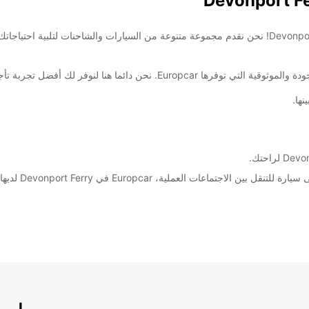
مرحبًا بك في مركز تأجير السيارات والشاحنات في Devonport Ferry! نحن نقدم مجموعة متنوعة من السيارات 
Eu. نحن دائما هنا لنوفر لك أفضل تجربة تأجير.
ها.
لعملية، Europcar في Devonport Ferry لديها كل ما تحتاجه.