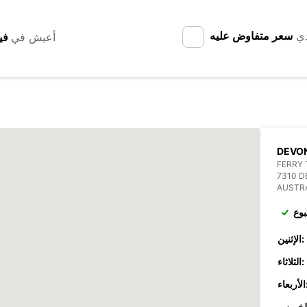
دي
سعر متفاوض عليه
أعيش في
DEVO
FERRY 
7310 
AUSTR
بوع
الإثنين:
الثلاثاء:
عاء: