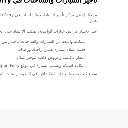
تأجير السيارات والشاحنات في Devonport Ferry
عمل.
عند الاختيار من بين خياراتنا الواسعة، يمكنك الاعتماد على الجودة والموثوقية التي توفرها ropcar
تشكيلة واسعة من السيارات والشاحنات للاختيار من بين
خدمة عملاء ممتازة تضمن راحتك ورضاك.
أسعار تنافسية وعروض خاصة لتوفير المال.
إمكانية استلام وتسليم السيارة في موقع Devonport Ferry لراحتك.
سواء كنت تخطط لرحلة استكشافية في المدينة أو بحاجة إلى سيارة للتنقل بين الاجتماعات ا