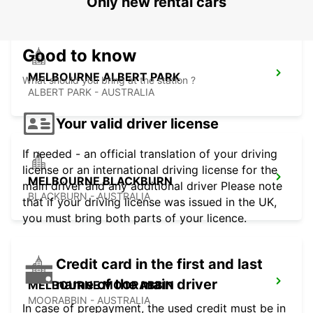
Only new rental cars
Good to know
MELBOURNE ALBERT PARK
What should you bring at the station ?
ALBERT PARK - AUSTRALIA
Your valid driver license
If needed - an official translation of your driving
license or an international driving license for the
MELBOURNE BLACKBURN
main driver and any additional driver Please note
BLACKBURN - AUSTRALIA
that if your driving license was issued in the UK,
you must bring both parts of your licence.
Credit card in the first and last
name of the main driver
MELBOURNE MOORABBIN
MOORABBIN - AUSTRALIA
In case of prepayment, the used credit must be in