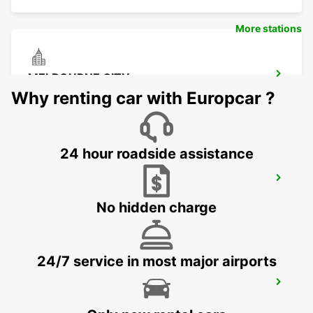
More stations
MELBOURNE CITY
MELBOURNE - AUSTRALIA
Why renting car with Europcar ?
24 hour roadside assistance
MELBOURNE SOUTH
SOUTHBANK - AUSTRALIA
No hidden charge
24/7 service in most major airports
MELBOURNE SUNSHINE WEST
SUNSHINE WEST - AUSTRALIA