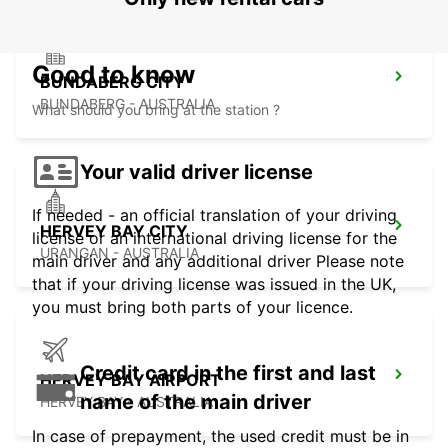
Good to know
BUNDABERG CITY
BUNDABERG - AUSTRALIA
What should you bring at the station ?
Your valid driver license
If needed - an official translation of your driving
HERVEY BAY CITY
license or an international driving license for the
URANGAN - AUSTRALIA
main driver and any additional driver Please note
that if your driving license was issued in the UK,
you must bring both parts of your licence.
Credit card in the first and last
HERVEY BAY AIRPORT
name of the main driver
HERVEY BAY - AUSTRALIA
In case of prepayment, the used credit must be in