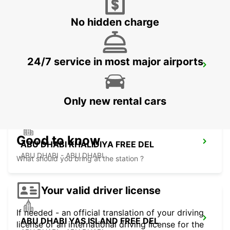
ABU DHABI - ABU DHABI
No hidden charge
24/7 service in most major airports
MUSHRIF MALL
ABU DHABI - ABU DHABI
Only new rental cars
Good to know
ABU DHABI KHALIDIYA FREE DEL
ABU DHABI - ABU DHABI
What should you bring at the station ?
Your valid driver license
If needed - an official translation of your driving
ABU DHABI YAS ISLAND FREE DEL
license or an international driving license for the