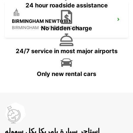
24 hour roadside assistance
BIRMINGHAM NEWTOWN
No hidden charge
BIRMINGHAM - UNITED KINGDOM
24/7 service in most major airports
Only new rental cars
استاجر سيارة بامريكا بكل سهوله