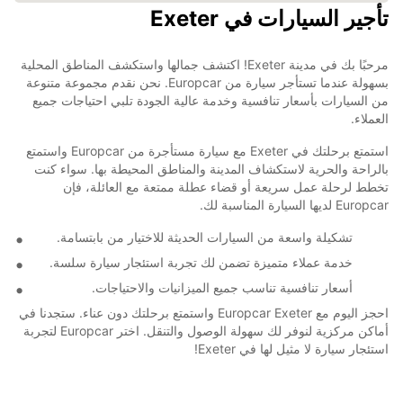
تأجير السيارات في Exeter
مرحبًا بك في مدينة Exeter! اكتشف جمالها واستكشف المناطق المحلية
بسهولة عندما تستأجر سيارة من Europcar. نحن نقدم مجموعة متنوعة
من السيارات بأسعار تنافسية وخدمة عالية الجودة تلبي احتياجات جميع
العملاء.
استمتع برحلتك في Exeter مع سيارة مستأجرة من Europcar واستمتع
بالراحة والحرية لاستكشاف المدينة والمناطق المحيطة بها. سواء كنت
تخطط لرحلة عمل سريعة أو قضاء عطلة ممتعة مع العائلة، فإن
Europcar لديها السيارة المناسبة لك.
تشكيلة واسعة من السيارات الحديثة للاختيار من بابتسامة.
خدمة عملاء متميزة تضمن لك تجربة استئجار سيارة سلسة.
أسعار تنافسية تناسب جميع الميزانيات والاحتياجات.
احجز اليوم مع Europcar Exeter واستمتع برحلتك دون عناء. ستجدنا في
أماكن مركزية لنوفر لك سهولة الوصول والتنقل. اختر Europcar لتجربة
استئجار سيارة لا مثيل لها في Exeter!