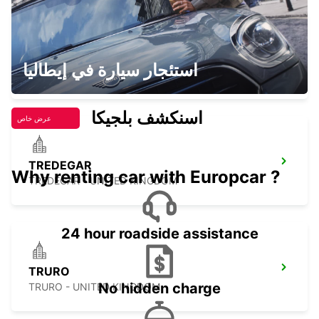
BOURNEMOUTH
استئجار سيارة في إيطاليا
BOURNEMOUTH - UNITED KINGDOM
اسنكشف بلجيكا
عرض خاص
TREDEGAR
Why renting car with Europcar ?
TREDEGAR - UNITED KINGDOM
24 hour roadside assistance
TRURO
No hidden charge
TRURO - UNITED KINGDOM