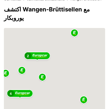
اكتشف Wangen-Brüttisellen مع
يوروبكار
2
4