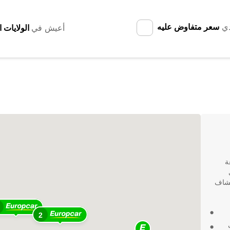
دي
سعر متفاوض عليه
أعيش في
عة
استكشاف
2