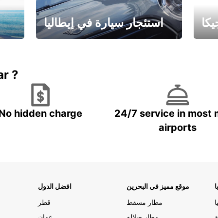
كا
استئجار سيارة في إيطاليا
ستاجر مركبه في ايطاليا – بسعر
 خاص
مميز
ar ?
No hidden charge
24/7 service in most 
airports
ا
موقع مميز في البحرين
افضل الدول
ا
مطار مسقط
قطر
ة
مطار صلاله
عمان