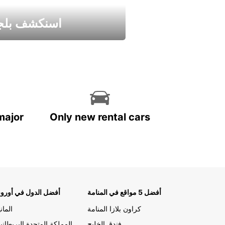
اسنكشف بلجي
استمتع واحصل علي عرض
major
Only new rental cars
أفضل 5 مواقع في المنامة
أفضل الدول في أوروب
كراون بلازا المنامة
الماني
فندق الخليج
المملكة المتحدة البريطاني