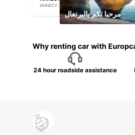
ANNECY - FRANCE
مرحبا بكم بالبرتغال
لقضاء عطلة مميزة مع يوربكار
Why renting car with Europc
24 hour roadside assistance