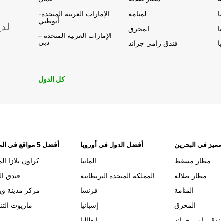
المنامة
الإمارات العربية المتحدة-
أبوظبي
لدي
ا
المحرق
الإمارات العربية المتحدة –
دبي
ا
فندق رامي جراند
كل الدول
ميز في البحرين
أفضل الدول في أوروبا
أفضل 5 مواقع في المنامة
مطار مسقط
المانيا
كراون بلازا الم
مطار صلاله
المملكة المتحدة البريطانية
فندق ال
المنامة
فرنسا
مركز مدينة وي
المحرق
إسبانيا
ماريوت التن
ندق رامي جراند
إيطاليا