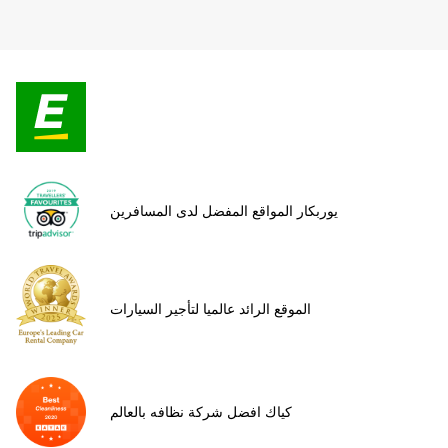
يوربكار المواقع المفضل لدى المسافرين
الموقع الرائد عالميا لتأجير السيارات
كياك افضل شركة نظافه بالعالم