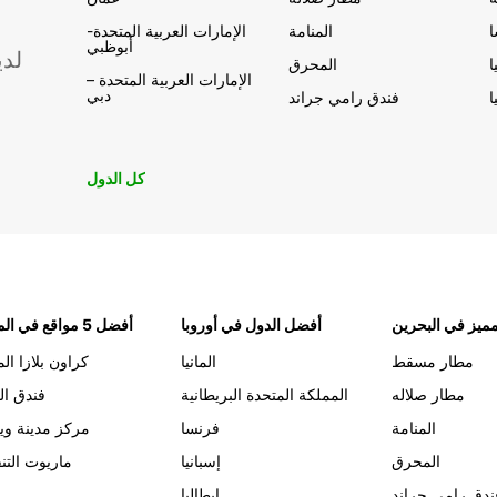
المنامة
الإمارات العربية المتحدة-
أبوظبي
لدي
ا
المحرق
الإمارات العربية المتحدة –
دبي
ا
فندق رامي جراند
كل الدول
ميز في البحرين
أفضل الدول في أوروبا
أفضل 5 مواقع في المنامة
مطار مسقط
المانيا
كراون بلازا الم
مطار صلاله
المملكة المتحدة البريطانية
فندق ال
المنامة
فرنسا
مركز مدينة وي
المحرق
إسبانيا
ماريوت التن
ندق رامي جراند
إيطاليا