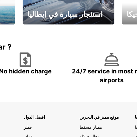
كا
استئجار سيارة في إيطاليا
ستاجر مركبه في ايطاليا – بسعر
 خاص
مميز
ar ?
No hidden charge
24/7 service in most 
airports
ا
موقع مميز في البحرين
افضل الدول
ا
مطار مسقط
قطر
ة
مطار صلاله
عمان