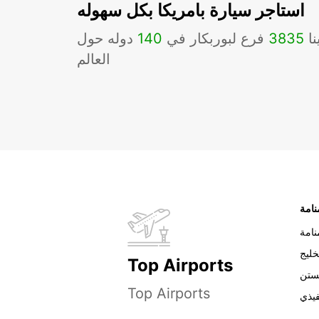
استاجر سيارة بامريكا بكل سهوله
نا
3835
فرع لبوربكار في
140
دوله حول
العالم
نامة
خليج
Top Airports
ستن
Top Airports
فيذي