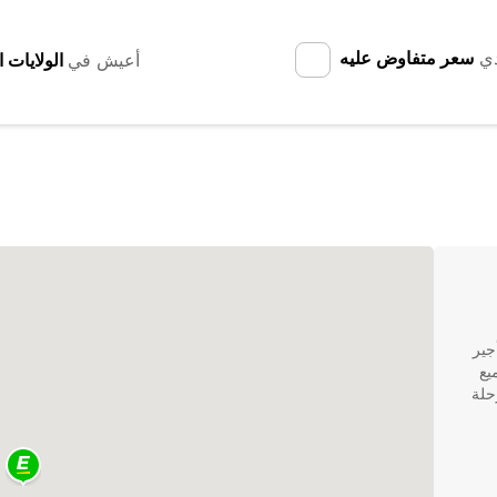
دي
سعر متفاوض عليه
أعيش في
تأجير
يع
حلة