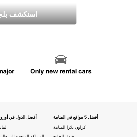
اسنكشف بلجي
استمتع واحصل علي عرض
major
Only new rental cars
أفضل 5 مواقع في المنامة
أفضل الدول في أوروب
كراون بلازا المنامة
الماني
فندق الخليج
المملكة المتحدة البريطاني