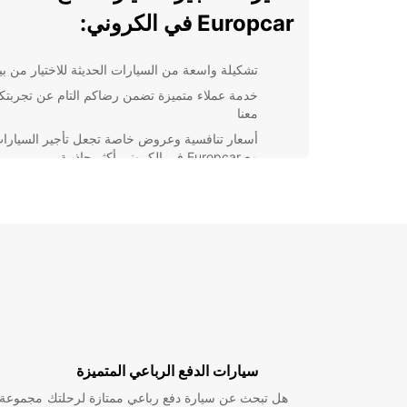
Europcar في الكروني:
تشكيلة واسعة من السيارات الحديثة للاختيار من بين
خدمة عملاء متميزة تضمن رضاكم التام عن تجربتك
معنا
أسعار تنافسية وعروض خاصة تجعل تأجير السيارا
مع Europcar في الكروني أكثر جاذبية
مواقع مريحة ومتوفرة في جميع أنحاء المدينة لتلبية
احتياجاتكم بسهولة
خيارات تأمين شاملة تمنحكم السلامة والأمان أثناء
قيادتكم للسيارة
حجز سريع وسهل عبر الإنترنت أو عن طريق الهات
لراحتكم الكاملة
باختصار، عندما تختارون Europcar في الكروني لتأجير
السيارات، ستحصلون على خدمة تأجير سيارات فائقة الجو
تلبي جميع توقعاتكم. اختاروا Europcar اليوم واس
تأجير السيارات الفاخرة التي لا مثيل لها!
سيارات الدفع الرباعي المتميزة
هل تبحث عن سيارة دفع رباعي ممتازة لرحلتك
مجموعة و