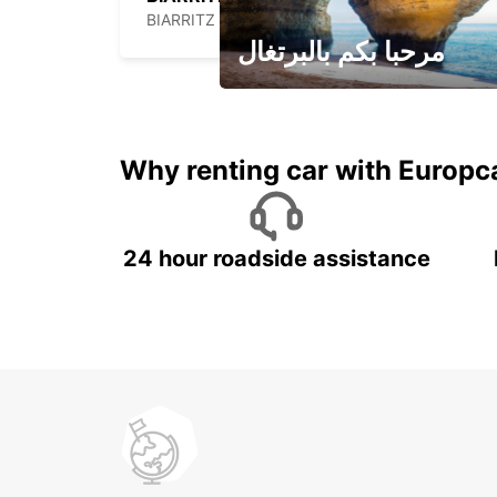
BIARRITZ - FRANCE
مرحبا بكم بالبرتغال
لقضاء عطلة مميزة مع يوربكار
Why renting car with Europc
24 hour roadside assistance