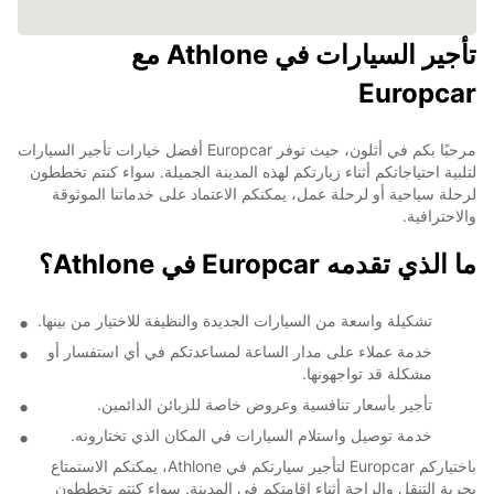
تأجير السيارات في Athlone مع
Europcar
مرحبًا بكم في أثلون، حيث توفر Europcar أفضل خيارات تأجير السيارات
لتلبية احتياجاتكم أثناء زيارتكم لهذه المدينة الجميلة. سواء كنتم تخططون
لرحلة سياحية أو لرحلة عمل، يمكنكم الاعتماد على خدماتنا الموثوقة
والاحترافية.
ما الذي تقدمه Europcar في Athlone؟
تشكيلة واسعة من السيارات الجديدة والنظيفة للاختيار من بينها.
خدمة عملاء على مدار الساعة لمساعدتكم في أي استفسار أو
مشكلة قد تواجهونها.
تأجير بأسعار تنافسية وعروض خاصة للزبائن الدائمين.
خدمة توصيل واستلام السيارات في المكان الذي تختارونه.
باختياركم Europcar لتأجير سيارتكم في Athlone، يمكنكم الاستمتاع
بحرية التنقل والراحة أثناء إقامتكم في المدينة. سواء كنتم تخططون