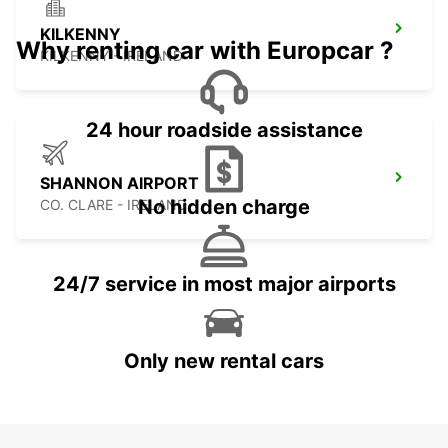
KILKENNY
Why renting car with Europcar ?
KILKENNY - IRELAND
24 hour roadside assistance
SHANNON AIRPORT
No hidden charge
CO. CLARE - IRELAND
24/7 service in most major airports
Only new rental cars