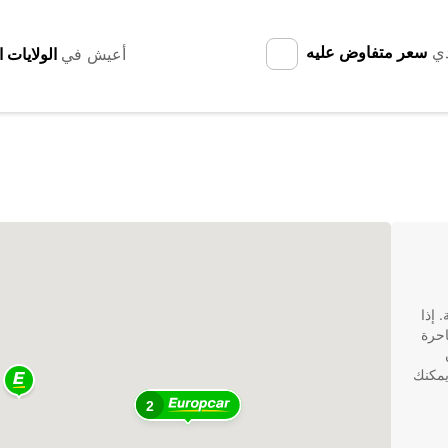
دي
سعر متفاوض عليه
أعيش في
 إذا
احرة
 كون
 يمكنك
2