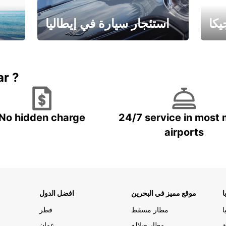
كا
استئجار سيارة في إيطاليا
ستاجر مركبه في ايطاليا – بسعر
 خاص
مميز
ar ?
No hidden charge
24/7 service in most 
airports
ا
موقع مميز في البحرين
افضل الدول
ا
مطار مسقط
قطر
ة
مطار صلاله
عمان