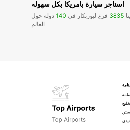
استاجر سيارة بامريكا بكل سهوله
نا
3835
فرع لبوربكار في
140
دوله حول
العالم
نامة
خليج
Top Airports
ستن
Top Airports
فيذي