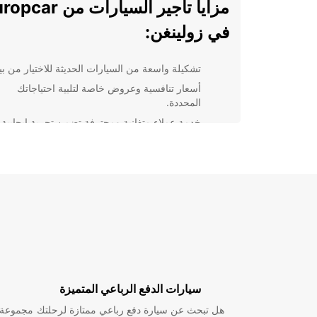
مزايا تأجير السيارات من r
في زولينغن:
تشكيلة واسعة من السيارات الحديثة للاختيار من بين
أسعار تنافسية وعروض خاصة لتلبية احتياجاتك
المحددة.
خدمة عملاء متفانية ومحترفة تضمن تجربة إيجابية
للعملاء.
مواقع مريحة للغاية لاستلام وإعادة السيارات في
زولينغن.
إمكانية حجز السيارة عبر الإنترنت بسهولة ويسر.
سواء كنت تزور زولينغن للعمل أو للترفيه، يمكنك الاعتما
Europcar لتلبية احتياجات
خدمات تأجير السيارات الموثوقة والمريحة، مما يجعل تجر
في زولينغن تجربة لا تنسى.
سيارات الدفع الرباعي المتميزة
هل تبحث عن سيارة دفع رباعي ممتازة لرحلتك
مجموعة و