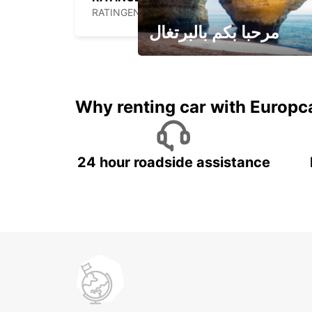
RATINGEN - GERMANY
مرحبا بكم بالبرتغال
لقضاء عطلة مميزة مع يوربكار
Why renting car with Europc
24 hour roadside assistance