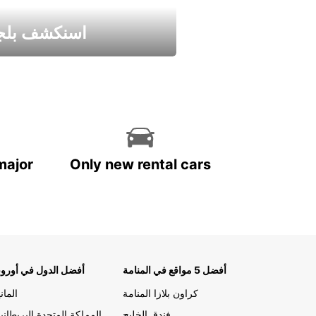
اسنكشف بلجي
استمتع واحصل علي عرض
major
Only new rental cars
أفضل 5 مواقع في المنامة
أفضل الدول في أوروب
كراون بلازا المنامة
الماني
فندق الخليج
المملكة المتحدة البريطاني