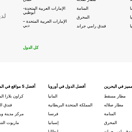
المنامة
الإمارات العربية المتحدة-
أبوظبي
لدي
ا
المحرق
الإمارات العربية المتحدة –
دبي
ا
فندق رامي جراند
كل الدول
ميز في البحرين
أفضل الدول في أوروبا
أفضل 5 مواقع في المنامة
مطار مسقط
المانيا
كراون بلازا الم
مطار صلاله
المملكة المتحدة البريطانية
فندق ال
المنامة
فرنسا
مركز مدينة وي
المحرق
إسبانيا
ماريوت التن
ندق رامي جراند
إيطاليا