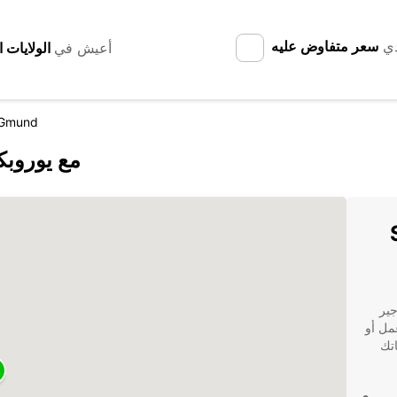
دي
سعر متفاوض عليه
أعيش في
 Gmund
اكتشف Schwäbisch Gmünd مع يو
S
تأجير
رحلة عمل أو
ة احتياجاتك