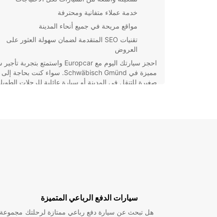
خدمة عملاء متفانية ومحترفة
مواقع مريحة في جميع أنحاء المدينة
تقنيات SEO المتقدمة لضمان سهولة العثور على
العروض
احجز سيارتك اليوم مع Europcar واستمتع بتجربة 
مميزة في Schwäbisch Gmünd. سواء كنت بحاجة
صغيرة للتنقل في المدينة أو سيارة عائلية للرحلات الطويل
Europcar توفر لك الاختيار الأمثل.
سيارات الدفع الرباعي المتميزة
هل تبحث عن سيارة دفع رباعي ممتازة لرحلتك
مجموعة و