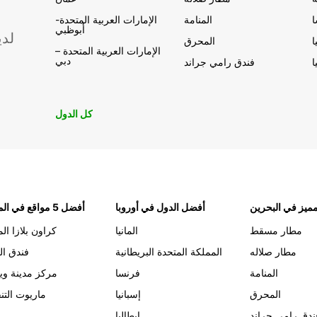
المنامة
الإمارات العربية المتحدة-
أبوظبي
لدي
ا
المحرق
الإمارات العربية المتحدة –
دبي
ا
فندق رامي جراند
كل الدول
ميز في البحرين
أفضل الدول في أوروبا
أفضل 5 مواقع في المنامة
مطار مسقط
المانيا
كراون بلازا الم
مطار صلاله
المملكة المتحدة البريطانية
فندق ال
المنامة
فرنسا
مركز مدينة وي
المحرق
إسبانيا
ماريوت التن
ندق رامي جراند
إيطاليا