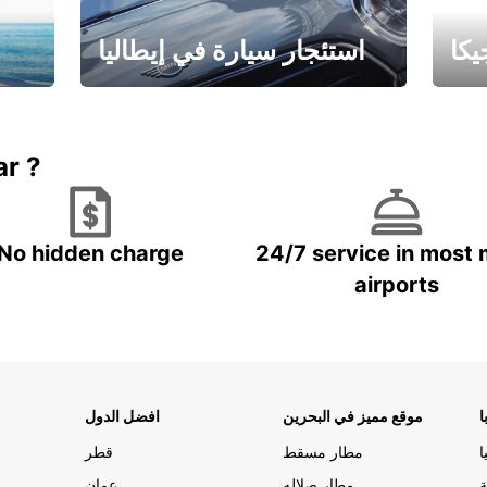
كا
استئجار سيارة في إيطاليا
ستاجر مركبه في ايطاليا – بسعر
 خاص
مميز
ar ?
No hidden charge
24/7 service in most 
airports
ا
موقع مميز في البحرين
افضل الدول
ا
مطار مسقط
قطر
ة
مطار صلاله
عمان