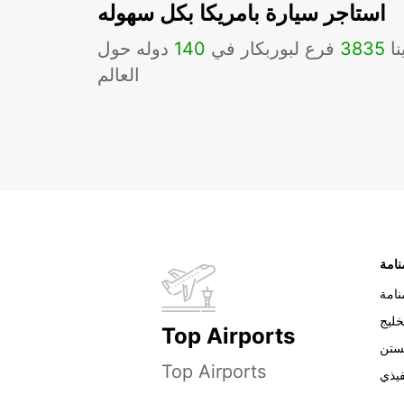
استاجر سيارة بامريكا بكل سهوله
نا
3835
فرع لبوربكار في
140
دوله حول
العالم
نامة
خليج
Top Airports
ستن
Top Airports
فيذي