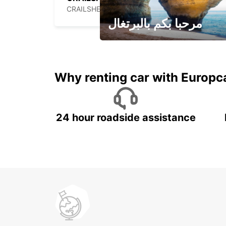
CRAILSHEIM - GERMANY
مرحبا بكم بالبرتغال
لقضاء عطلة مميزة مع يوربكار
Why renting car with Europc
24 hour roadside assistance