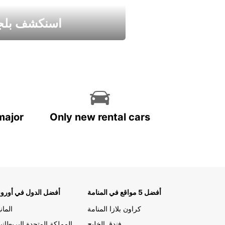
اسنكشف بلجي
استمتع واحصل علي عرض
major
Only new rental cars
أفضل 5 مواقع في المنامة
أفضل الدول في أوروب
كراون بلازا المنامة
الماني
فندق الخليج
المملكة المتحدة البريطاني