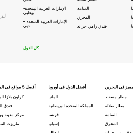
المنامة
الإمارات العربية المتحدة-
أبوظبي
لدي
ا
المحرق
الإمارات العربية المتحدة –
دبي
ا
فندق رامي جراند
كل الدول
ميز في البحرين
أفضل الدول في أوروبا
أفضل 5 مواقع في المنامة
مطار مسقط
المانيا
كراون بلازا الم
مطار صلاله
المملكة المتحدة البريطانية
فندق ال
المنامة
فرنسا
مركز مدينة وي
المحرق
إسبانيا
ماريوت التن
ندق رامي جراند
إيطاليا