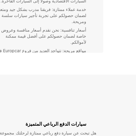
السيارات الاقتصادية وصولا إلى السيارات الفاخرة.
خدمة عملاء ممتازة: فريقنا مدرب بشكل جيد ومتع
لضمان حصولكم على تجربة تأجير سيارات سلسة
ومريحة.
أسعار تنافسية: نحن نقدم أسعار منافسة وعروض
خاصة لضمان حصولكم على أفضل قيمة ممكنة
لأموالكم.
مواقع مريحة: تتواجد ا
ريمس في مواقع مركزية تسهل الوصول إليها وتس
عليكم إرجاع السيارة بعد انتهاء فترة التأجير.
اختر Europcar لتأجير سيارة في ريمس واستمتع برحلتك
بأقصى درجات الراحة والمرونة. لا تتردد في الاتصال بنا ال
لحجز سيارتك المثالية!
سيارات الدفع الرباعي المتميزة
هل تبحث عن سيارة دفع رباعي ممتازة لرحلتك
مجموعة و