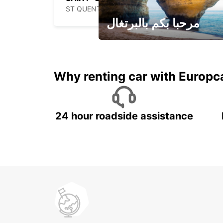
ST QUENTIN - FRANCE
مرحبا بكم بالبرتغال
لقضاء عطلة مميزة مع يوربكار
Why renting car with Europc
24 hour roadside assistance