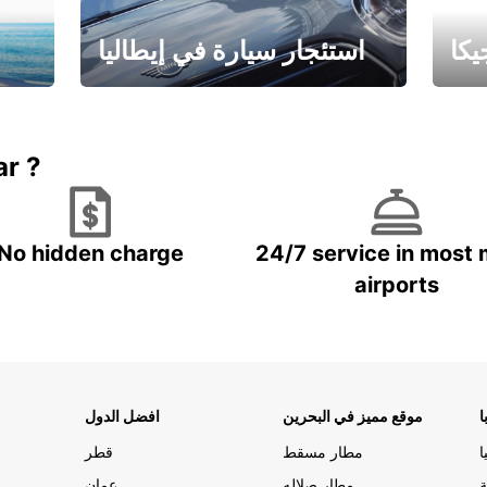
كا
استئجار سيارة في إيطاليا
ستاجر مركبه في ايطاليا – بسعر
 خاص
مميز
ar ?
No hidden charge
24/7 service in most 
airports
ا
موقع مميز في البحرين
افضل الدول
ا
مطار مسقط
قطر
ة
مطار صلاله
عمان