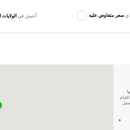
دي
سعر متفاوض عليه
أعيش في
ا
لقيام
يجعل