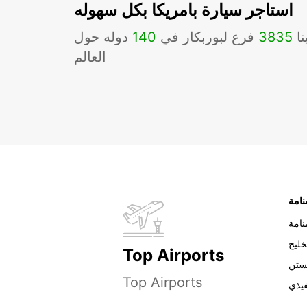
استاجر سيارة بامريكا بكل سهوله
نا
3835
فرع لبوربكار في
140
دوله حول
العالم
نامة
خليج
Top Airports
ستن
Top Airports
فيذي