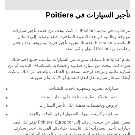
تأجير السيارات في Poitiers
مرحبًا بك في مدينة Poitiers! إذا كنت تبحث عن خدمة تأجير سيارات
موثوقة وعالمية في هذه المدينة الساحرة، فلقد وصلت إلى المكان
المناسب. Europcar تقدم لك تجربة تأجير فريدة ومريحة بهدف جعل
رحلتك إلى Poitiers أسهل وأكثر متعة.
تقدم Europcar تشكيلة متنوعة من السيارات لتناسب جميع احتياجاتك،
سواء كنت تبحث عن سيارة صغيرة واقتصادية لاستكشاف المدينة أو عن
سيارة عائلية ومريحة لرحلة ممتعة مع العائلة. بالإضافة إلى ذلك، يمكنك
أيضًا استئجار سيارة نقل لنقل البضائع أو الأثاث بكل سهولة.
سيارات عصرية ومجهزة بأحدث التقنيات.
خدمة عملاء متفانية ومتاحة على مدار الساعة.
عروض وتخفيضات مذهلة على تأجير السيارات.
مواقع مركزية وسهولة الوصول لتوفير الوقت والجهد.
بغض النظر عن سبب زيارتك إلى Poitiers، Europcar توفر لك أفضل
خيارات تأجير السيارات التي تناسب احتياجاتك الفردية. احجز سيارتك
اليوم واستمتع برحلة سلسة وممتعة في هذه المدينة الساحرة.