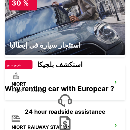
30 %
THOUARS - FRANCE
CHINON
استئجار سيارة في إيطاليا
CHINON - FRANCE
اسنكشف بلجيكا
عرض خاص
NIORT
Why renting car with Europcar ?
NIORT - FRANCE
24 hour roadside assistance
NIORT RAILWAY STATION