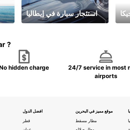
كا
استئجار سيارة في إيطاليا
ستاجر مركبه في ايطاليا – بسعر
 خاص
مميز
ar ?
No hidden charge
24/7 service in most 
airports
ا
موقع مميز في البحرين
افضل الدول
ا
مطار مسقط
قطر
ة
مطار صلاله
عمان