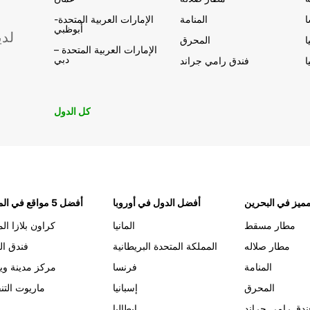
المنامة
الإمارات العربية المتحدة-
أبوظبي
لدي
ا
المحرق
الإمارات العربية المتحدة –
دبي
ا
فندق رامي جراند
كل الدول
ميز في البحرين
أفضل الدول في أوروبا
أفضل 5 مواقع في المنامة
مطار مسقط
المانيا
كراون بلازا الم
مطار صلاله
المملكة المتحدة البريطانية
فندق ال
المنامة
فرنسا
مركز مدينة وي
المحرق
إسبانيا
ماريوت التن
ندق رامي جراند
إيطاليا