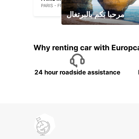
PARIS - FRANCE
مرحبا بكم بالبرتغال
لقضاء عطلة مميزة مع يوربكار
Why renting car with Europc
24 hour roadside assistance