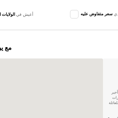
دي
سعر متفاوض عليه
أعيش في
اكتشف a-Jolie
جير
يارات
عائلة