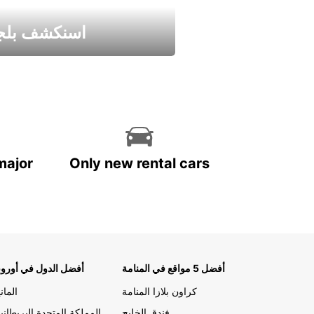
اسنكشف بلجي
استمتع واحصل علي عرض
major
Only new rental cars
أفضل 5 مواقع في المنامة
أفضل الدول في أوروب
كراون بلازا المنامة
الماني
فندق الخليج
المملكة المتحدة البريطاني