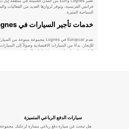
تعتبر Lognes واحدة من المدن الجميلة في منطقة إيل دو
فرانس الفرنسية، وتوفر لزوارها العديد من الفعاليات والم
السياحية المثيرة.
خدمات تأجير السيارات في Lognes
تقدم Europcar في Lognes مجموعة متنوعة من السي
للإيجار، بدءًا من السيارات الاقتصادية وصولاً إلى السيارات
الفاخرة، لضمان تلبية جميع احتياجات العملاء.
المزايا الرئيسية لتأجير السيارات 
Europcar في Lognes
تشكيلة واسعة من السيارات للاختيار من بينها.
سيارات حديثة ومجهزة بأحدث التقنيات.
خدمة عملاء متميزة ومتاحة على مدار الساعة.
عروض وخصومات مميزة لعملائنا الدائمين.
سيارات الدفع الرباعي المتميزة
اتصل بنا اليوم لحجز سيارتك في
هل تبحث عن سيارة دفع رباعي ممتازة لرحلتك
مجموعة و