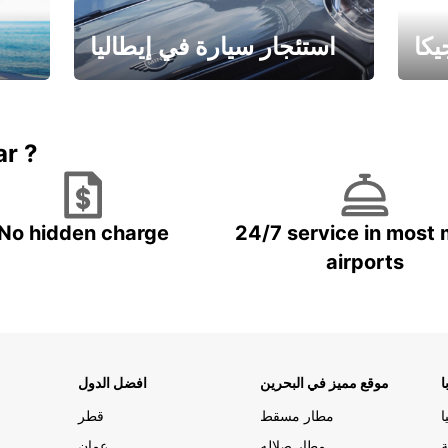
كا
استئجار سيارة في إيطاليا
ستاجر مركبه في ايطاليا – بسعر
 خاص
مميز
ar ?
No hidden charge
24/7 service in most 
airports
ا
موقع مميز في البحرين
افضل الدول
ا
مطار مسقط
قطر
ة
مطار صلاله
عمان