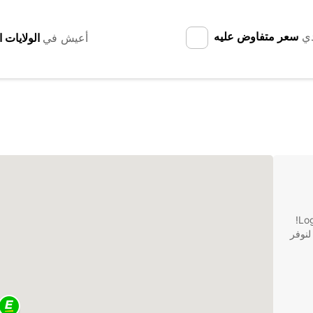
دي
سعر متفاوض عليه
أعيش في
مرحبًا بكم في موقع Europcar لتأجير السيارات في Lognes!
لنوفر