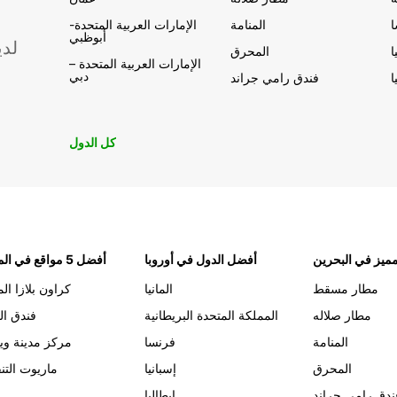
المنامة
الإمارات العربية المتحدة-
أبوظبي
لدي
ا
المحرق
الإمارات العربية المتحدة –
دبي
ا
فندق رامي جراند
كل الدول
ميز في البحرين
أفضل الدول في أوروبا
أفضل 5 مواقع في المنامة
مطار مسقط
المانيا
كراون بلازا الم
مطار صلاله
المملكة المتحدة البريطانية
فندق ال
المنامة
فرنسا
مركز مدينة وي
المحرق
إسبانيا
ماريوت التن
ندق رامي جراند
إيطاليا