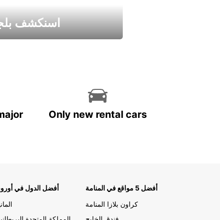
اسنكشف بلجي
استمتع واحصل علي عرض
major
Only new rental cars
أفضل 5 مواقع في المنامة
أفضل الدول في أوروب
كراون بلازا المنامة
الماني
فندق الخليج
المملكة المتحدة البريطاني