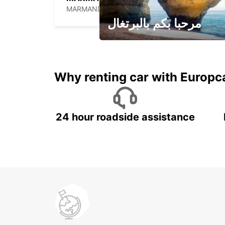
MARMANDE - FRANCE
مرحبا بكم بالبرتغال
لقضاء عطلة مميزة مع يوربكار
Why renting car with Europc
24 hour roadside assistance