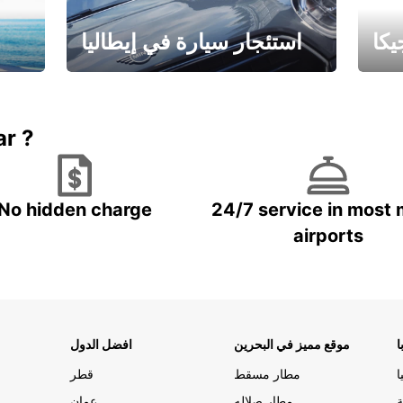
كا
استئجار سيارة في إيطاليا
ستاجر مركبه في ايطاليا – بسعر
 خاص
مميز
ar ?
No hidden charge
24/7 service in most 
airports
ا
موقع مميز في البحرين
افضل الدول
ا
مطار مسقط
قطر
ة
مطار صلاله
عمان