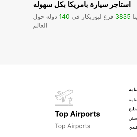
استاجر سيارة بامريكا بكل سهوله
نا
3835
فرع لبوربكار في
140
دوله حول
العالم
نامة
خليج
Top Airports
ستن
Top Airports
فيذي