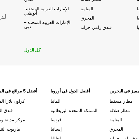
المنامة
الإمارات العربية المتحدة-
أبوظبي
لدي
ا
المحرق
الإمارات العربية المتحدة –
دبي
ا
فندق رامي جراند
كل الدول
ميز في البحرين
أفضل الدول في أوروبا
أفضل 5 مواقع في المنامة
مطار مسقط
المانيا
كراون بلازا الم
مطار صلاله
المملكة المتحدة البريطانية
فندق ال
المنامة
فرنسا
مركز مدينة وي
المحرق
إسبانيا
ماريوت التن
ندق رامي جراند
إيطاليا