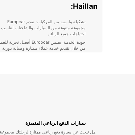
Haillan:
تشكيلة واسعة من المركبات: تقدم Europcar
مجموعة متنوعة من السيارات والشاحنات لتناسب
احتياجات جميع الزبائن.
جودة الخدمة: يضمن Europcar أفضل تجربة للع
من خلال تقديم خدمة عملاء ممتازة وصيانة دورية
للمركبات.
موقع مركزي: توفر فروع Europcar في an
مواقع مركزية تسهل على العملاء الوصول إليها بسه
وتوفر لهم مرونة في استلام وتسليم المركبات.
سهولة الحجز عبر الإنترنت: يتيح Europcar للعملاء
حجز سيارتهم عبر الإنترنت بكل سهولة ويسر، مع
إمكانية تخصيص الخدمة وفقا لاحتياجاتهم الخاصة.
باختصار، يعتبر تأجير السيارات في lan
خيارًا مثاليًا للمسافرين الذين يبحثون عن وسيلة مريحة وم
لاستكشاف المدينة والمناطق المحيطة بها. اختر car
لتجربة استئجار سيارة لا تُنسى!
سيارات الدفع الرباعي المتميزة
هل تبحث عن سيارة دفع رباعي ممتازة لرحلتك
مجموعة و