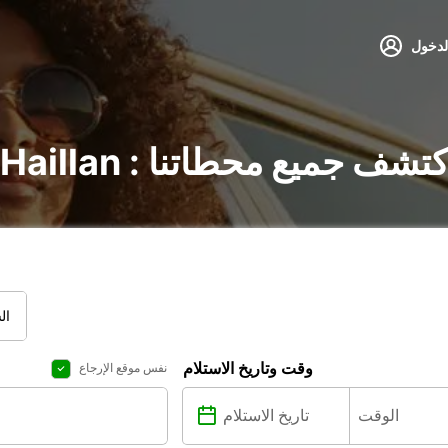
لدخول
جير السيارات في Le Haillan : اكتشف جميع محطاتنا
ال
وقت وتاريخ الاستلام
نفس موقع الإرجاع