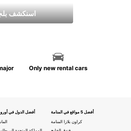
اسنكشف بلجي
استمتع واحصل علي عرض
major
Only new rental cars
أفضل 5 مواقع في المنامة
أفضل الدول في أوروب
كراون بلازا المنامة
الماني
فندق الخليج
المملكة المتحدة البريطاني