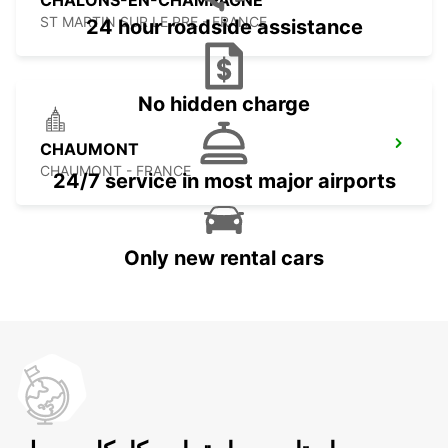
CHALONS-EN-CHAMPAGNE
ST MARTIN SUR LE PRE - FRANCE
24 hour roadside assistance
No hidden charge
CHAUMONT
CHAUMONT - FRANCE
24/7 service in most major airports
Only new rental cars