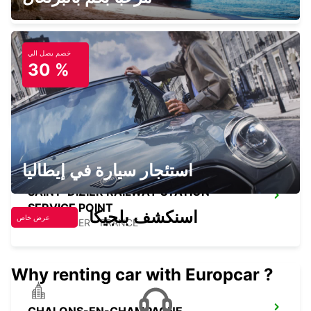
خصم يصل الي
30 %
SAINT-DIZIER
ST DIZIER - FRANCE
استئجار سيارة في إيطاليا
SAINT-DIZIER RAILWAY STATION -
SERVICE POINT
اسنكشف بلجيكا
عرض خاص
SAINT DIZIER - FRANCE
Why renting car with Europcar ?