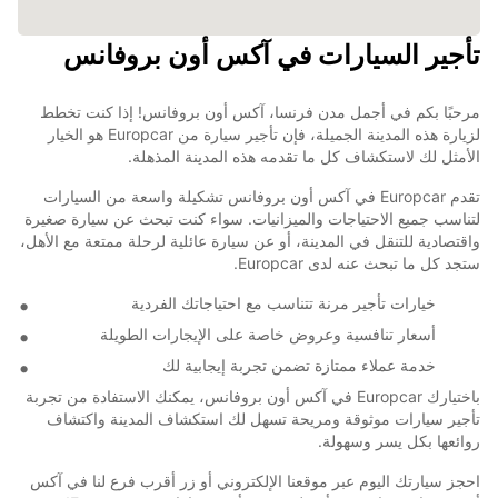
تأجير السيارات في آكس أون بروفانس
مرحبًا بكم في أجمل مدن فرنسا، آكس أون بروفانس! إذا كنت تخطط
لزيارة هذه المدينة الجميلة، فإن تأجير سيارة من Europcar هو الخيار
الأمثل لك لاستكشاف كل ما تقدمه هذه المدينة المذهلة.
تقدم Europcar في آكس أون بروفانس تشكيلة واسعة من السيارات
لتناسب جميع الاحتياجات والميزانيات. سواء كنت تبحث عن سيارة صغيرة
واقتصادية للتنقل في المدينة، أو عن سيارة عائلية لرحلة ممتعة مع الأهل،
ستجد كل ما تبحث عنه لدى Europcar.
خيارات تأجير مرنة تتناسب مع احتياجاتك الفردية
أسعار تنافسية وعروض خاصة على الإيجارات الطويلة
خدمة عملاء ممتازة تضمن تجربة إيجابية لك
باختيارك Europcar في آكس أون بروفانس، يمكنك الاستفادة من تجربة
تأجير سيارات موثوقة ومريحة تسهل لك استكشاف المدينة واكتشاف
روائعها بكل يسر وسهولة.
احجز سيارتك اليوم عبر موقعنا الإلكتروني أو زر أقرب فرع لنا في آكس