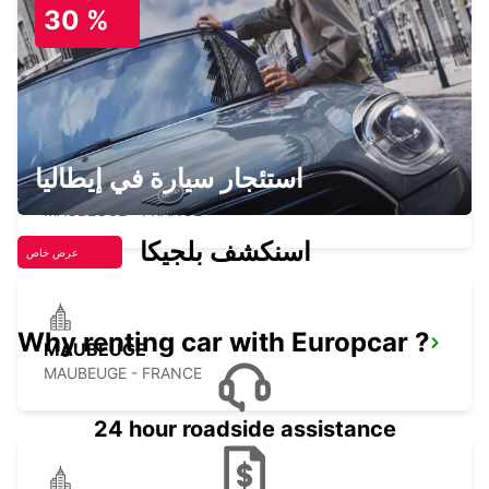
30 %
HASSELT - BELGIUM
MAUBEUGE RAILWAY STATION -
استئجار سيارة في إيطاليا
SERVICE POINT
MAUBEUGE - FRANCE
اسنكشف بلجيكا
عرض خاص
Why renting car with Europcar ?
MAUBEUGE
MAUBEUGE - FRANCE
24 hour roadside assistance