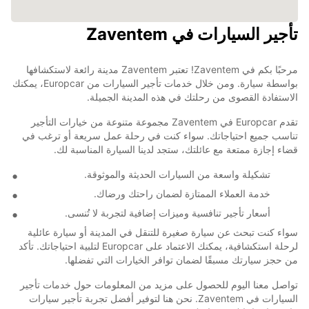
تأجير السيارات في Zaventem
مرحبًا بكم في Zaventem! تعتبر Zaventem مدينة رائعة لاستكشافها
بواسطة سيارة. ومن خلال خدمات تأجير السيارات من Europcar، يمكنك
الاستفادة القصوى من رحلتك في هذه المدينة الجميلة.
تقدم Europcar في Zaventem مجموعة متنوعة من خيارات التأجير
تناسب جميع احتياجاتك. سواء كنت في رحلة عمل سريعة أو ترغب في
قضاء إجازة ممتعة مع عائلتك، ستجد لدينا السيارة المناسبة لك.
تشكيلة واسعة من السيارات الحديثة والموثوقة.
خدمة العملاء الممتازة لضمان راحتك ورضاك.
أسعار تأجير تنافسية وميزات إضافية لتجربة لا تُنسى.
سواء كنت تبحث عن سيارة صغيرة للتنقل في المدينة أو سيارة عائلية
لرحلة استكشافية، يمكنك الاعتماد على Europcar لتلبية احتياجاتك. تأكد
من حجز سيارتك مسبقًا لضمان توافر الخيارات التي تفضلها.
تواصل معنا اليوم للحصول على مزيد من المعلومات حول خدمات تأجير
السيارات في Zaventem. نحن هنا لتوفير أفضل تجربة تأجير سيارات