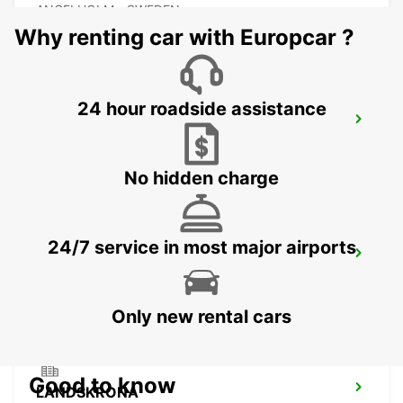
ANGELHOLM - SWEDEN
Why renting car with Europcar ?
24 hour roadside assistance
LAHOLM
LAHOLM - SWEDEN
No hidden charge
24/7 service in most major airports
LUND
LUND - SWEDEN
Only new rental cars
Good to know
LANDSKRONA