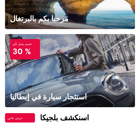
مرحبا بكم بالبرتغال
خصم يصل الي
30 %
استئجار سيارة في إيطاليا
اسنكشف بلجيكا
عرض خاص