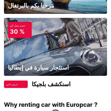
مرحبا بكم بالبرتغال
خصم يصل الي
30 %
استئجار سيارة في إيطاليا
اسنكشف بلجيكا
عرض خاص
Why renting car with Europcar ?