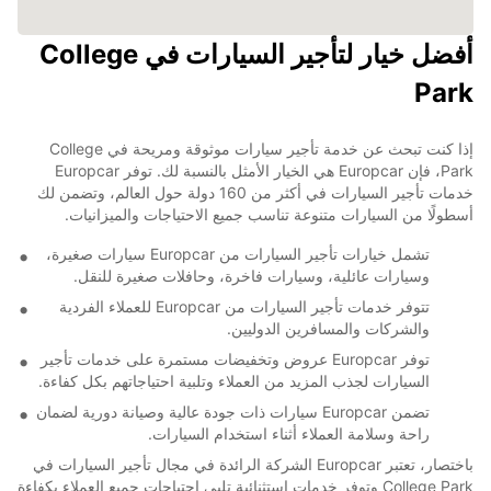
أفضل خيار لتأجير السيارات في College
Park
إذا كنت تبحث عن خدمة تأجير سيارات موثوقة ومريحة في College
Park، فإن Europcar هي الخيار الأمثل بالنسبة لك. توفر Europcar
خدمات تأجير السيارات في أكثر من 160 دولة حول العالم، وتضمن لك
أسطولًا من السيارات متنوعة تناسب جميع الاحتياجات والميزانيات.
تشمل خيارات تأجير السيارات من Europcar سيارات صغيرة،
وسيارات عائلية، وسيارات فاخرة، وحافلات صغيرة للنقل.
تتوفر خدمات تأجير السيارات من Europcar للعملاء الفردية
والشركات والمسافرين الدوليين.
توفر Europcar عروض وتخفيضات مستمرة على خدمات تأجير
السيارات لجذب المزيد من العملاء وتلبية احتياجاتهم بكل كفاءة.
تضمن Europcar سيارات ذات جودة عالية وصيانة دورية لضمان
راحة وسلامة العملاء أثناء استخدام السيارات.
باختصار، تعتبر Europcar الشركة الرائدة في مجال تأجير السيارات في
College Park وتوفر خدمات استثنائية تلبي احتياجات جميع العملاء بكفاءة