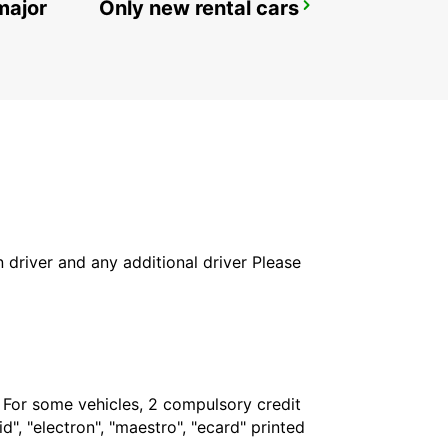
major
Only new rental cars
MEXICALI DOWNTOWN
MEXICALI - MEXICO
in driver and any additional driver Please
. For some vehicles, 2 compulsory credit
", "electron", "maestro", "ecard" printed