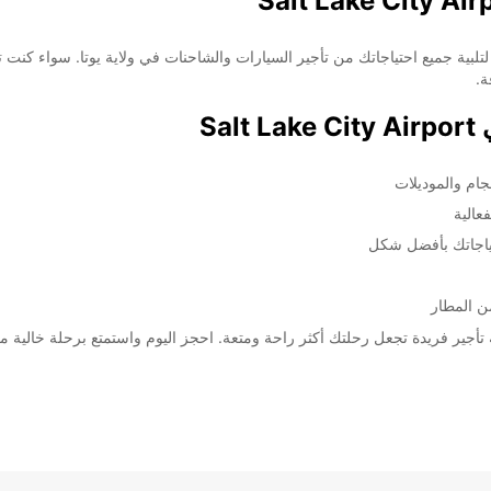
ي Europcar Salt Lake City Airport! نحن هنا لتلبية جميع احتياجاتك من تأجير السيارات والشاحنات في ول
ة.
Sa
ام والموديلات
عالية
تياجاتك بأفضل شكل
ن المطار