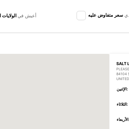
دي
سعر متفاوض عليه
أعيش في
SALT 
PLEASE
84104 
UNITED
الإثنين:
الثلاثاء:
عاء: