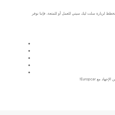
اية يوتا. سواء كنت تخطط لزيارة سلت ليك سيتي للعمل أو للمتعة، فإننا نوفر