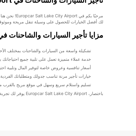
تأجير السيارات والشاحنات في Salt Lake City Airport
مرحبًا بكم ف
لك أفضل الخيارات للحصول على وسيلة تنقل مريحة وموثوق
مزايا تأجير السيارات والشاحنات في lt Lake City Airport
تشكيلة واسعة من السيارات والشاحنات بمختلف الأحج
خدمة عملاء متميزة تعمل على تلبية جميع احتياجاتك بف
أسعار تنافسية وعروض خاصة لتوفير المال وتلبية اح
خيارات تأجير مرنة تناسب جدولك ومتطلباتك الفردية
تسليم واستلام سريع وسهل في موقع مريح بالقرب م
باختصار، Europcar Salt Lake City Airport يوفر لك تجربة تأجير فريدة تجعل رحلتك أكثر راحة ومتعة. احجز اليوم واستمتع برحلة خالية من الإجهاد مع Europcar!