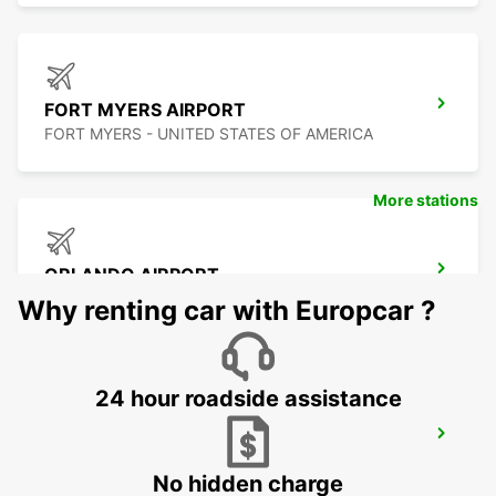
FORT MYERS AIRPORT
FORT MYERS - UNITED STATES OF AMERICA
More stations
ORLANDO AIRPORT
ORLANDO - UNITED STATES OF AMERICA
Why renting car with Europcar ?
24 hour roadside assistance
TAMPA AIRPORT
TAMPA - UNITED STATES OF AMERICA
No hidden charge