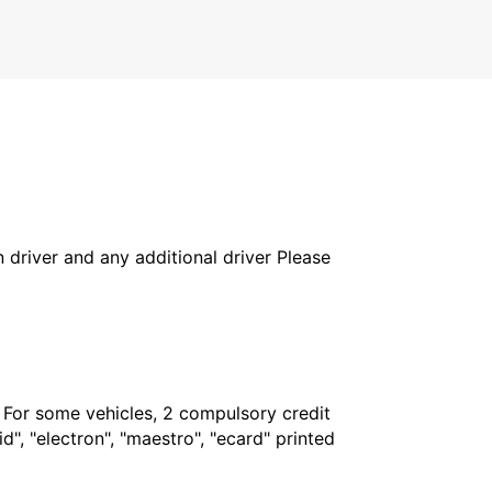
CANCUN QUINTANA ROO - MEXICO
in driver and any additional driver Please
. For some vehicles, 2 compulsory credit
", "electron", "maestro", "ecard" printed