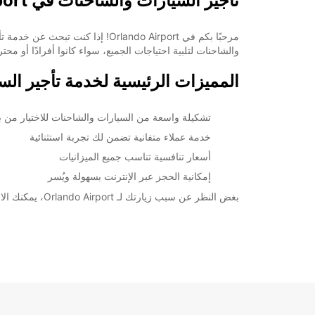
تأجير السيارات والشاحنات في Orlando Airport مع Europcar
والشاحنات لتلبية احتياجات الجميع، سواء كانوا أفرادًا أو محت
المميزات الرئيسية لخدمة تأجير السيارات والشاحنات ف
تشكيلة واسعة من السيارات والشاحنات للاختيار من بي
خدمة عملاء متفانية تضمن لك تجربة استثنائية
أسعار تنافسية تناسب جميع الميزانيات
إمكانية الحجز عبر الإنترنت بسهولة ويُسر
بغض النظر عن سبب زيارتك لـ Orlando Airport، يمكنك الاعتماد على Europcar لتوفير سيارة أو شاحنة مناسبة لك. احجز معنا اليوم واستمتع بتجربة تأجير مريحة وسهلة في وجهتك.