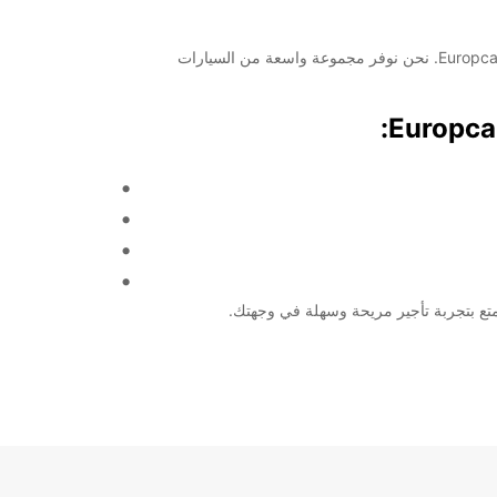
مرحبًا بكم في Orlando Airport! إذا كنت تبحث عن خدمة تأجير السيارات والشاحنات الموثوقة في المطار، فأنت في المكان المناسب مع Europcar. نحن نوفر مجموعة واسعة من السيارات