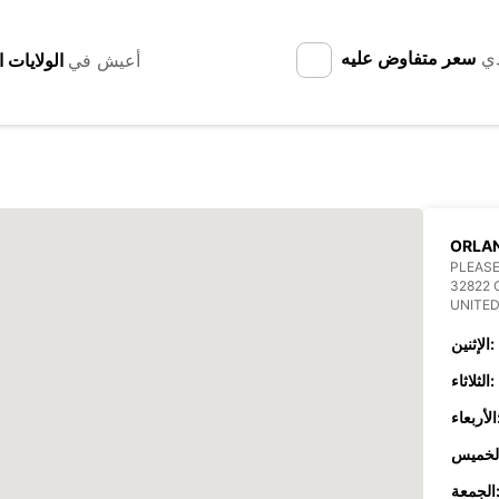
دي
سعر متفاوض عليه
أعيش في
ORLA
PLEASE
32822
UNITED
الإثنين:
الثلاثاء:
عاء:
جمعة: