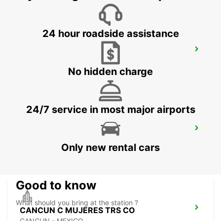
24 hour roadside assistance
ORLANDO AIRPORT
ORLANDO - UNITED STATES OF AMERICA
No hidden charge
24/7 service in most major airports
CANCUN C MUJERES GRAND
PALLADIUM
Only new rental cars
CANCUN - MEXICO
Good to know
What should you bring at the station ?
CANCUN C MUJERES TRS CO
CANCUN - MEXICO