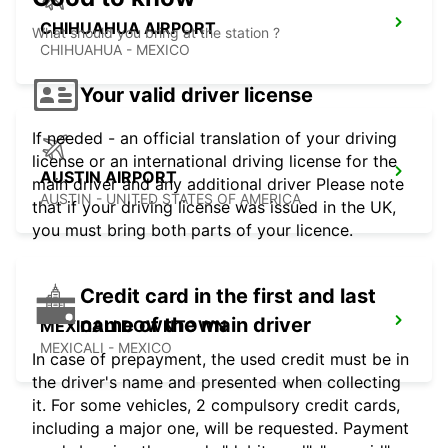
CHIHUAHUA AIRPORT
What should you bring at the station ?
CHIHUAHUA - MEXICO
Your valid driver license
If needed - an official translation of your driving
license or an international driving license for the
AUSTIN AIRPORT
main driver and any additional driver Please note
AUSTIN - UNITED STATES OF AMERICA
that if your driving license was issued in the UK,
you must bring both parts of your licence.
Credit card in the first and last
name of the main driver
MEXICALI DOWNTOWN
MEXICALI - MEXICO
In case of prepayment, the used credit must be in
the driver's name and presented when collecting
it. For some vehicles, 2 compulsory credit cards,
including a major one, will be requested. Payment