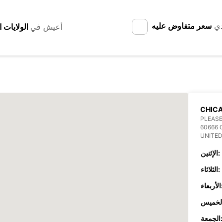
دي
سعر متفاوض عليه
أعيش في
CHICA
PLEASE
60666 
UNITED
الإثنين:
الثلاثاء:
عاء:
جمعة: