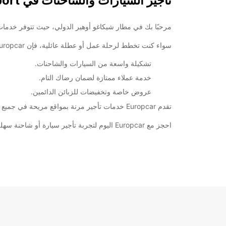
تأجير السيارات والشاحنات في Chicago O'Hare Airport
مرحبًا بك في مطار شيكاغو أوهير الدولي، حيث تتوفر خدمات تأجير السيارات والشاحنات من pcar
سواء كنت تخطط لرحلة عمل أو عطلة عائلية، فإن Europcar توفر تشكيلة واسعة من السيارات والشاحنات لتلبية احتياجات جميع العملاء.
تشكيلة واسعة من السيارات والشاحنات.
خدمة عملاء ممتازة لضمان رضاك التام.
عروض خاصة وتخفيضات للزبائن الدائمين.
تقدم Europcar خدمات تأجير مرنة بمواقع مريحة في جميع أنحاء المطار لتسهيل عملية تأجير السيارات والشاحنات.
احجز مع Europcar اليوم لتجربة تأجير سيارة أو شاحنة سهلة ومريحة في مطار شيكاغو أوهير.