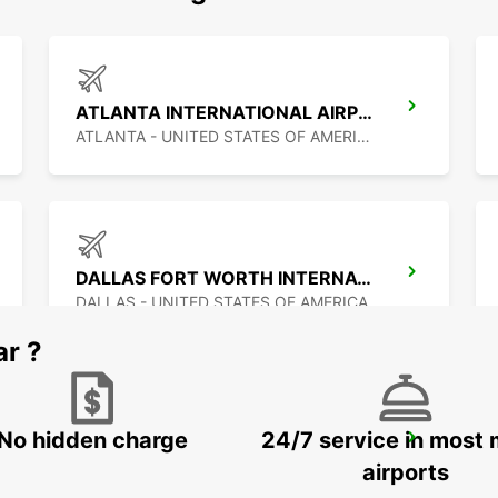
ATLANTA INTERNATIONAL AIRPORT
ATLANTA - UNITED STATES OF AMERICA
DALLAS FORT WORTH INTERNATIONAL AIRPORT
DALLAS - UNITED STATES OF AMERICA
ar ?
No hidden charge
24/7 service in most 
ORLANDO AIRPORT
ORLANDO - UNITED STATES OF AMERICA
airports