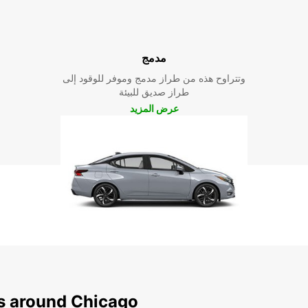
مدمج
وتتراوح هذه من طراز مدمج وموفر للوقود إلى
طراز صديق للبيئة
عرض المزيد
ns around Chicago