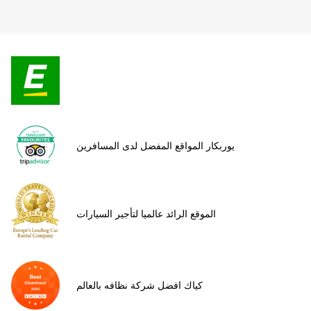
يوربكار المواقع المفضل لدى المسافرين
الموقع الرائد عالميا لتأجير السيارات
كياك افضل شركة نظافه بالعالم