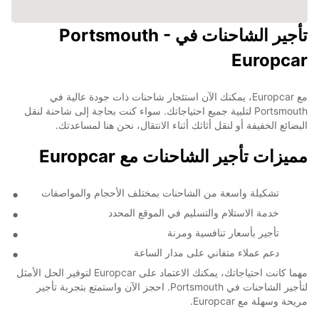
تأجير الشاحنات في Portsmouth -
Europcar
مع Europcar، يمكنك الآن استئجار شاحنات ذات جودة عالية في
Portsmouth لتلبية جميع احتياجاتك. سواء كنت بحاجة إلى شاحنة لنقل
البضائع الخفيفة أو لنقل أثاثك أثناء الانتقال، نحن هنا لمساعدتك.
مميزات تأجير الشاحنات مع Europcar
تشكيلة واسعة من الشاحنات بمختلف الأحجام والمواصفات
خدمة الاستلام والتسليم في الموقع المحدد
تأجير بأسعار تنافسية ومرنة
دعم عملاء متفاني على مدار الساعة
مهما كانت احتياجاتك، يمكنك الاعتماد على Europcar لتوفير الحل الأمثل
لتأجير الشاحنات في Portsmouth. احجز الآن واستمتع بتجربة تأجير
مريحة وسهلة مع Europcar.