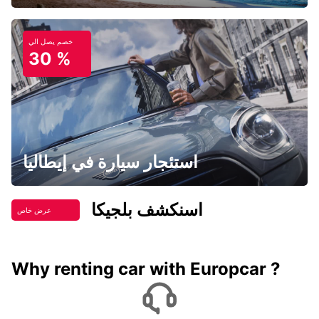
خصم يصل الي
30 %
استئجار سيارة في إيطاليا
اسنكشف بلجيكا
عرض خاص
Why renting car with Europcar ?