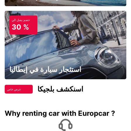
خصم يصل الي
30 %
استئجار سيارة في إيطاليا
اسنكشف بلجيكا
عرض خاص
Why renting car with Europcar ?