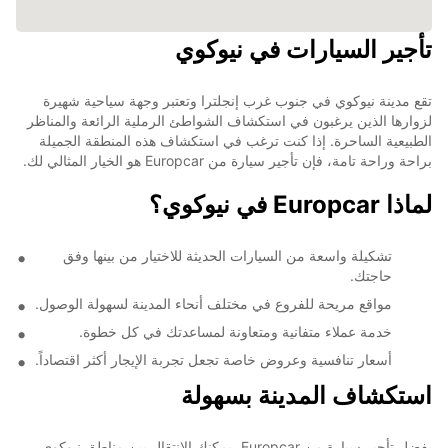
تأجير السيارات في نيوكوي
تقع مدينة نيوكوي في جنوب غرب إنجلترا وتعتبر وجهة سياحية شهيرة
لزوارها الذين يرغبون في استكشاف الشواطئ الرملية الرائعة والمناظر
الطبيعية الساحرة. إذا كنت ترغب في استكشاف هذه المنطقة الجميلة
براحة وراحة تامة، فإن تأجير سيارة من Europcar هو الخيار المثالي لك.
لماذا Europcar في نيوكوي؟
تشكيلة واسعة من السيارات الحديثة للاختيار من بينها وفق
حاجتك.
مواقع مريحة للفروع في مختلف أنحاء المدينة لسهولة الوصول.
خدمة عملاء متفانية ومتعاونة لمساعدتك في كل خطوة.
أسعار تنافسية وعروض خاصة تجعل تجربة الإيجار أكثر اقتصاداً.
استكشاف المدينة بسهولة
بفضل تأجير سيارة من Europcar، يمكنك الانتقال بين مناطق نيوكوي