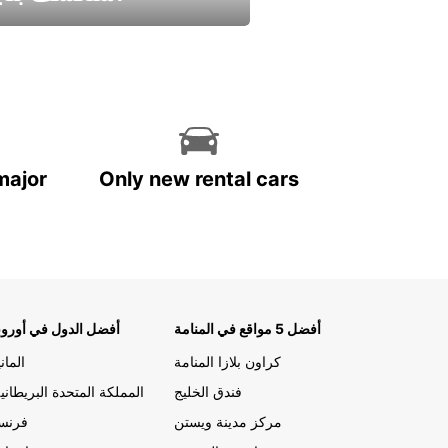
استمتع واحصل علي عرض
major
Only new rental cars
أفضل 5 مواقع في المنامة
أفضل الدول في أوروب
كراون بلازا المنامة
الماني
فندق الخليج
المملكة المتحدة البريطاني
مركز مدينة ويستن
فرنسا