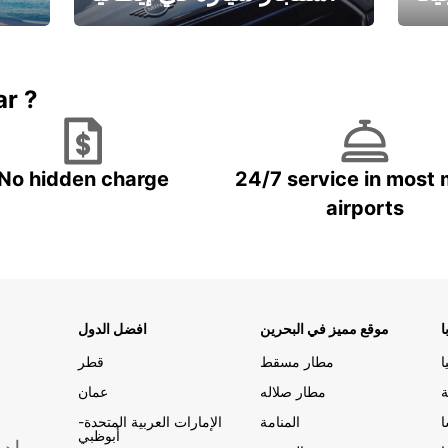
ستاجر مركبه في ايطاليا – بسعر
 خاص
مميز
ar ?
No hidden charge
24/7 service in most 
airports
ا
موقع مميز في البحرين
افضل الدول
ا
مطار مسقط
قطر
ة
مطار صلاله
عمان
المنامة
الإمارات العربية المتحدة-
أبوظبي