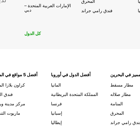
لدي
ا
المحرق
الإمارات العربية المتحدة –
دبي
ا
فندق رامي جراند
كل الدول
ميز في البحرين
أفضل الدول في أوروبا
أفضل 5 مواقع في المنامة
مطار مسقط
المانيا
كراون بلازا الم
مطار صلاله
المملكة المتحدة البريطانية
فندق ال
المنامة
فرنسا
مركز مدينة وي
المحرق
إسبانيا
ماريوت التن
ندق رامي جراند
إيطاليا