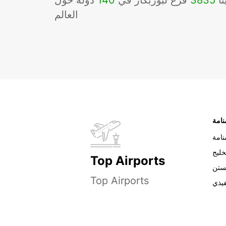
نا
3835
فرع لبوربكار في
140
دوله حول
العالم
نامة
خليج
Top Airports
ستن
Top Airports
فيذي