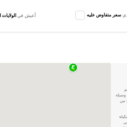
دي
سعر متفاوض عليه
أعيش في
م
 وسيلة
 من
كيلة
لى