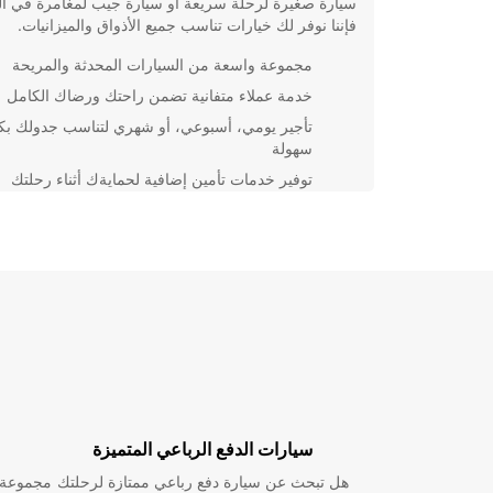
سيارة صغيرة لرحلة سريعة أو سيارة جيب لمغامرة في ال
فإننا نوفر لك خيارات تناسب جميع الأذواق والميزانيات.
مجموعة واسعة من السيارات المحدثة والمريحة
خدمة عملاء متفانية تضمن راحتك ورضاك الكامل
تأجير يومي، أسبوعي، أو شهري لتناسب جدولك بك
سهولة
توفير خدمات تأمين إضافية لحمايةك أثناء رحلتك
تواجد عدد كبير من فروعنا في مواقع مركزية لسهو
الوصول
لا تتردد في التواصل معنا اليوم لحجز سيارتك والاستفادة 
عروضنا الحصرية لزيادة قيمة إقامتك في إنفرنيس. نحن هن
لمساعدتك في تجربة سفر لا تُنسى ومريحة. أهلاً وسهلاً ب
عالم Europcar!
سيارات الدفع الرباعي المتميزة
هل تبحث عن سيارة دفع رباعي ممتازة لرحلتك
مجموعة و