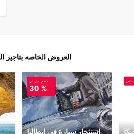
العروض الخاصه بتاجير ال
خاص
خصم يصل الي
30 %
كا
استئجار سيارة في إيطاليا