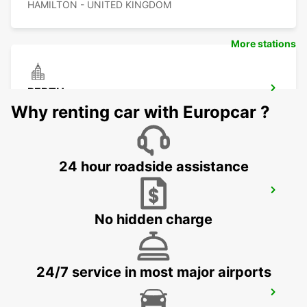
HAMILTON - UNITED KINGDOM
More stations
PERTH
PERTH - UNITED KINGDOM
Why renting car with Europcar ?
24 hour roadside assistance
GLASGOW LANCEFIELD QUAY
GLASGOW - UNITED KINGDOM
No hidden charge
24/7 service in most major airports
GLASGOW AIRPORT