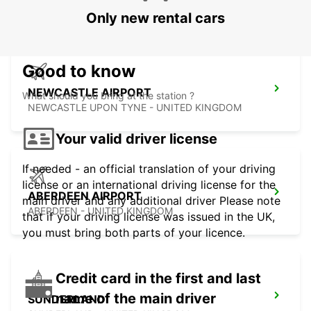
PAISLEY - UNITED KINGDOM
Only new rental cars
Good to know
NEWCASTLE AIRPORT
What should you bring at the station ?
NEWCASTLE UPON TYNE - UNITED KINGDOM
Your valid driver license
If needed - an official translation of your driving
license or an international driving license for the
ABERDEEN AIRPORT
main driver and any additional driver Please note
ABERDEEN - UNITED KINGDOM
that if your driving license was issued in the UK,
you must bring both parts of your licence.
Credit card in the first and last
name of the main driver
SUNDERLAND