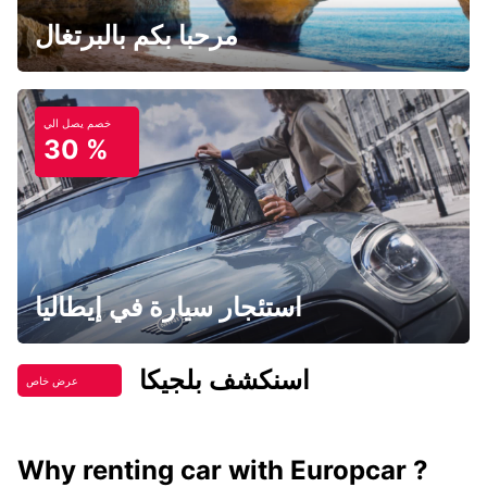
مرحبا بكم بالبرتغال
خصم يصل الي
30 %
استئجار سيارة في إيطاليا
اسنكشف بلجيكا
عرض خاص
Why renting car with Europcar ?