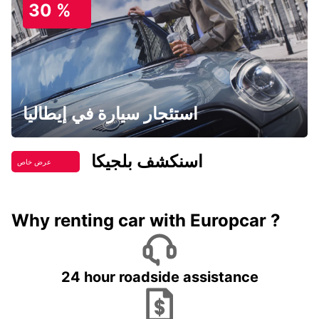
30 %
استئجار سيارة في إيطاليا
اسنكشف بلجيكا
عرض خاص
Why renting car with Europcar ?
24 hour roadside assistance