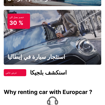
خصم يصل الي
30 %
استئجار سيارة في إيطاليا
اسنكشف بلجيكا
عرض خاص
Why renting car with Europcar ?