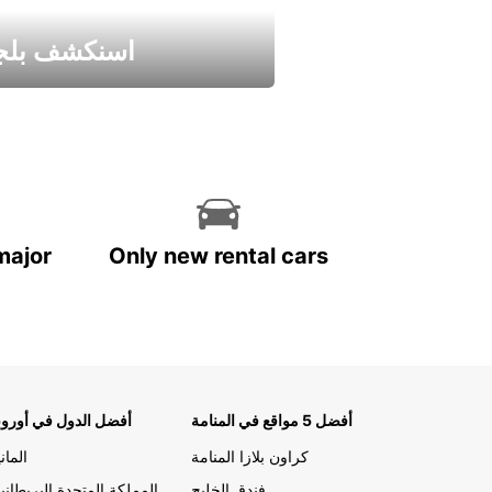
اسنكشف بلجي
استمتع واحصل علي عرض
major
Only new rental cars
أفضل 5 مواقع في المنامة
أفضل الدول في أوروب
كراون بلازا المنامة
الماني
فندق الخليج
المملكة المتحدة البريطاني