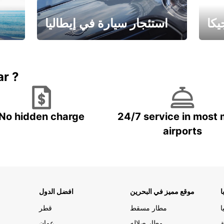
كا
استئجار سيارة في إيطاليا
ستاجر مركبه في ايطاليا – بسعر
 خاص
مميز
ar ?
No hidden charge
24/7 service in most 
airports
ا
موقع مميز في البحرين
افضل الدول
ا
مطار مسقط
قطر
ة
مطار صلاله
عمان