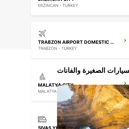
ERZINCAN - TURKEY
TRABZON AIRPORT DOMESTIC ARRIVAL
TRABZON - TURKEY
سيارات الصغيرة والفانات
MALATYA CITY
MALATYA - TURKEY
SIVAS YHT RAILWAY STATION