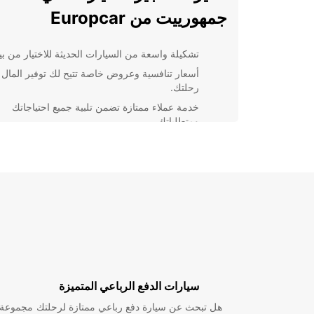
جمهورييت من Europcar
تشكيلة واسعة من السيارات الحديثة للاختيار من بين
أسعار تنافسية وعروض خاصة تتيح لك توفير المال أ
رحلتك.
خدمة عملاء ممتازة تضمن تلبية جميع احتياجاتك
ومتطلباتك.
مواقع مريحة للوكالات في أنحاء مختلفة من
جمهورييت لسهولة الحصول على السيارة.
تقنيات حديثة في السيارات مثل نظام الملاحة والت
لتجربة قيادة مريحة.
باختيار Europcar لتأجير سيارتك في جمهورييت، تضم
على خدمة عالية الجودة تلبي احتياجاتك الشخصية وتجعل 
لا تُنسى.
سيارات الدفع الرباعي المتميزة
هل تبحث عن سيارة دفع رباعي ممتازة لرحلتك
مجموعة و