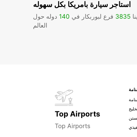
استاجر سيارة بامريكا بكل سهوله
نا
3835
فرع لبوربكار في
140
دوله حول
العالم
نامة
خليج
Top Airports
ستن
Top Airports
فيذي