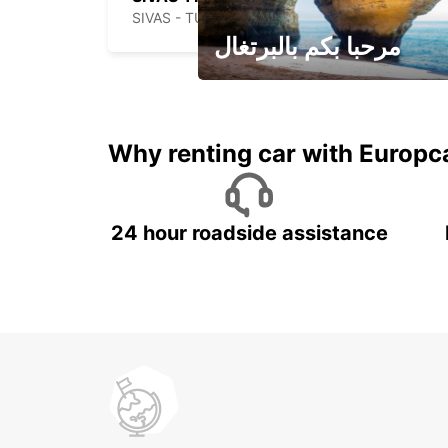
SIVAS - TURKEY
مرحبا بكم بالبرتغال
لقضاء عطلة مميزة مع يوربكار
Why renting car with Europc
24 hour roadside assistance