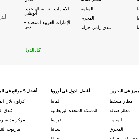
المنامة
الإمارات العربية المتحدة-
أبوظبي
لدي
ا
المحرق
الإمارات العربية المتحدة –
دبي
ا
فندق رامي جراند
كل الدول
ميز في البحرين
أفضل الدول في أوروبا
أفضل 5 مواقع في المنامة
مطار مسقط
المانيا
كراون بلازا الم
مطار صلاله
المملكة المتحدة البريطانية
فندق ال
المنامة
فرنسا
مركز مدينة وي
المحرق
إسبانيا
ماريوت التن
ندق رامي جراند
إيطاليا